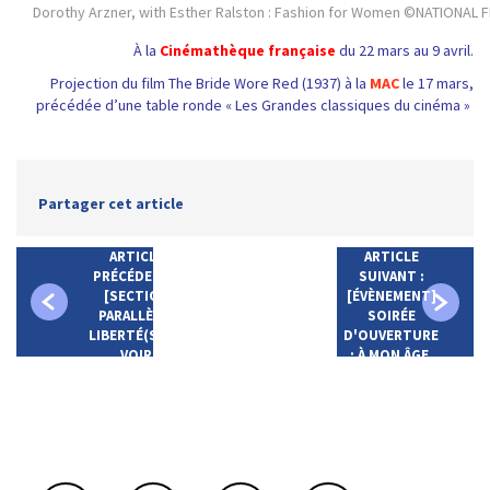
Dorothy Arzner, with Esther Ralston : Fashion for Women ©NATIONAL
À la
Cinémathèque française
du 22 mars au 9 avril.
Projection du film The Bride Wore Red (1937) à la
MAC
le 17 mars,
précédée d’une table ronde « Les Grandes classiques du cinéma »
Partager cet article
ARTICLE
ARTICLE
PRÉCÉDENT :
SUIVANT :
[SECTION
[ÉVÈNEMENT]
PARALLÈLE]
SOIRÉE
LIBERTÉ(S) DE
D'OUVERTURE
VOIR
: À MON ÂGE,
JE ME CACHE
ENCORE POUR
FUMER