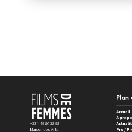
Plan 
Accueil
A propo
+33 1 49 80 38 98
Actualit
Maison des Arts
Pro / Pr