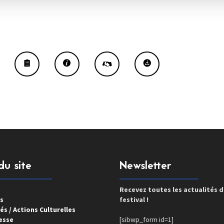
du site
Newsletter
Recevez toutes les actualités 
s
festival !
és / Actions Culturelles
esse
[sibwp_form id=1]