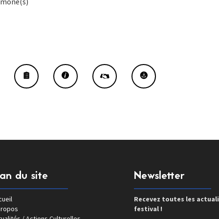
imone(s)
lan du site
Newsletter
ueil
Recevez toutes les actual
propos
festival !
ualités / Actions Culturelles