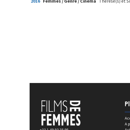
2016
Femmes / Genre / Cinéma
Thérèse(s) et S
P
Acc
A 
+33 1 49 80 38 98
Act