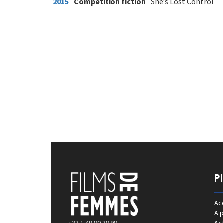
2015
Compétition fiction
She’s Lost Control
P
Acc
A 
+33 1 49 80 38 98
Act