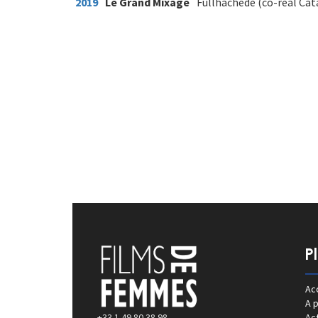
2019
Le Grand Mixage
Fullhachede (co-réal Cat
P
Acc
A 
+33 1 49 80 38 98
Act