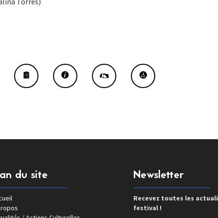
alina Torres)
lan du site
Newsletter
ueil
Recevez toutes les actual
propos
festival !
ualités / Actions Culturelles