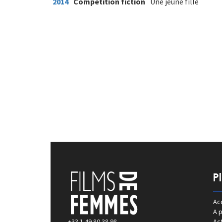
2014
Compétition fiction
Une jeune fille
P
Acc
A 
+33 1 49 80 38 98
Act