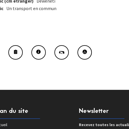
ic (cm étranger)
Deweneti
ic
Un transport en commun
lan du site
Newsletter
ueil
Recevez toutes les actual