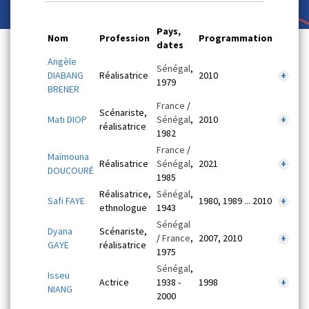
Pays,
Nom
Profession
Programmation
dates
Angèle
Sénégal
,
DIABANG
Réalisatrice
2010
+
1979
BRENER
France
/
Scénariste,
Mati DIOP
Sénégal
,
2010
+
réalisatrice
1982
France
/
Maïmouna
Réalisatrice
Sénégal
,
2021
+
DOUCOURÉ
1985
Réalisatrice,
Sénégal
,
Safi FAYE
1980, 1989 ... 2010
+
ethnologue
1943
Sénégal
Dyana
Scénariste,
/
France
,
2007, 2010
+
GAYE
réalisatrice
1975
Sénégal
,
Isseu
Actrice
1938 -
1998
+
NIANG
2000