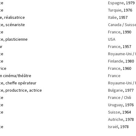
ce
Espagne
, 1979
ce
Turquie
, 1976
e, réalisatrice
Italie
, 1957
ce, scénariste
Canada
/
Suiss
ce
France
, 1990
ce, plasticienne
USA
ur
France
, 1957
ce
Royaume-Uni
/
ce
Finlande
, 1980
rice
France
, 1960
en cinéma/théâtre
France
ce, cheffe opérateur
Royaume-Uni
/
ce, productrice, actrice
Bulgarie
, 1977
ce
France
/
Chili
ce
Uruguay
, 1976
ce
Suisse
, 1964
Autriche
, 1978
ce
Israël
, 1978