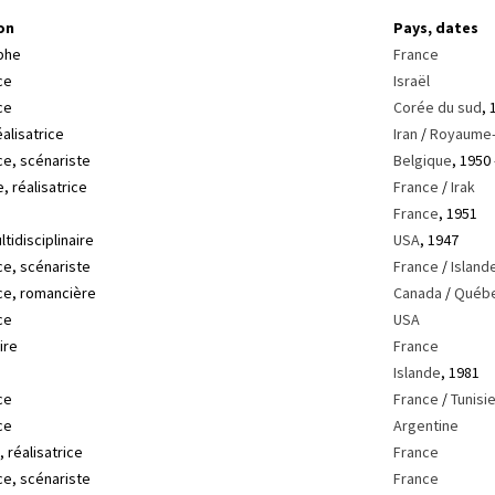
on
Pays, dates
phe
France
ce
Israël
ce
Corée du sud
, 
éalisatrice
Iran
/
Royaume-
ce, scénariste
Belgique
, 1950
, réalisatrice
France
/
Irak
France
, 1951
ltidisciplinaire
USA
, 1947
ce, scénariste
France
/
Island
ice, romancière
Canada
/
Québ
ce
USA
ire
France
Islande
, 1981
ce
France
/
Tunisi
ce
Argentine
 réalisatrice
France
ce, scénariste
France