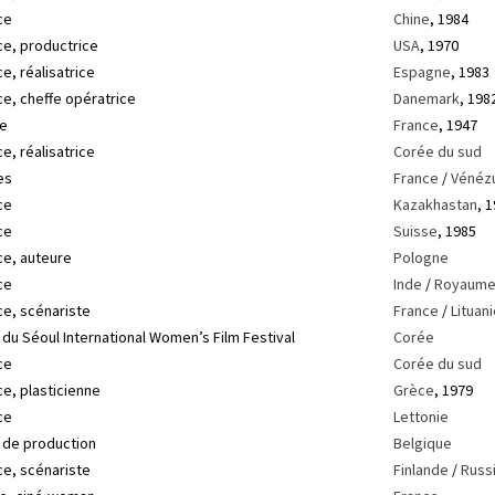
ce
Chine
, 1984
ce, productrice
USA
, 1970
e, réalisatrice
Espagne
, 1983
ce, cheffe opératrice
Danemark
, 198
te
France
, 1947
e, réalisatrice
Corée du sud
es
France
/
Vénéz
ce
Kazakhastan
, 
ce
Suisse
, 1985
ce, auteure
Pologne
ce
Inde
/
Royaume
ce, scénariste
France
/
Lituan
 du Séoul International Women’s Film Festival
Corée
ce
Corée du sud
ce, plasticienne
Grèce
, 1979
ce
Lettonie
e de production
Belgique
ce, scénariste
Finlande
/
Russ