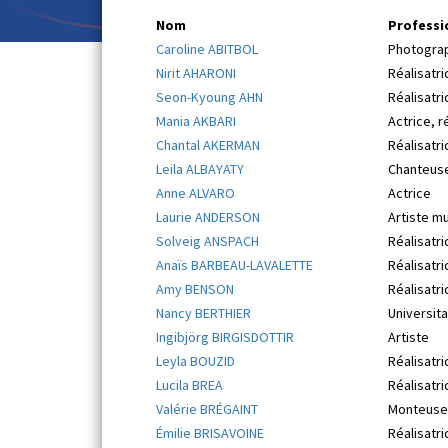
Nom
Professi
Caroline ABITBOL
Photogra
Nirit AHARONI
Réalisatri
Seon-Kyoung AHN
Réalisatri
Mania AKBARI
Actrice, r
Chantal AKERMAN
Réalisatri
Leila ALBAYATY
Chanteuse
Anne ALVARO
Actrice
Laurie ANDERSON
Artiste mu
Solveig ANSPACH
Réalisatri
Anaïs BARBEAU-LAVALETTE
Réalisatr
Amy BENSON
Réalisatri
Nancy BERTHIER
Universita
Ingibjörg BIRGISDOTTIR
Artiste
Leyla BOUZID
Réalisatri
Lucila BREA
Réalisatri
Valérie BRÉGAINT
Monteuse,
Émilie BRISAVOINE
Réalisatri