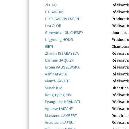
Zi GAO
Réalisatri
Liz GARBUS
Réalisatri
Lucía GARCIA-LUBÉN
Productric
Lea GLOB
Réalisatri
Geneviève GUICHENEY
Journalis
Li-gyeong HONG
Productric
IBEYI
Chanteus
Zhanna ISSABAYEVA
Réalisatri
Carmen JAQUIER
Réalisatri
Iwona KALISZEWSKA
Réalisatri
Asif KAPADIA
Réalisatri
Alanté KAVAÏTÉ
Réalisatri
Sunah KIM
Directrice
Dong-ryung KIM
Réalisatri
Evangelina KRANIOTI
Réalisatri
Agnese LAIZANE
Réalisatri
Marianne LAMBERT
Directric
Anastasia LAPSUI
Réalisatri