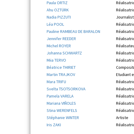
Paula ORTIZ
Réalisatri
Ahu OZTÜRK
Réalisatri
Nadia PIZZUTI
Journalist
Léa POOL
Réalisatri
Pauline RAMBEAU DE BARALON
Réalisatri
Jennifer REEDER
Réalisatri
Michel ROYER
Réalisate
Johanna SCHWARTZ
Réalisatri
Miia TERVO
Réalisatri
Béatrice THIRIET
Composit
Martin TRAJKOV
Etudiant 
Mara TRIFU
Réalisatri
Svelta TSOTSORKOVA
Réalisatri
Pamela VARELA
Réalisatri
Mariana VIÑOLES
Réalisatri
Stina WERENFELS
Réalisatri
Stéphanie WINTER
Artiste
Iris ZAKI
Réalisatri