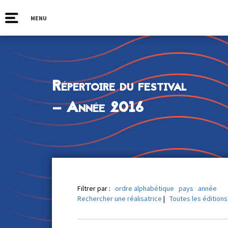
MENU
Répertoire du festival
— Année 2016
Filtrer par :
ordre alphabétique
pays
année
Rechercher une réalisatrice
|
Toutes les éditions