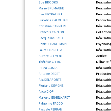
Sue BROOKS
Réalisatri
Marie BRUMAGNE
Réalisatri
Ewa BRYKALSKA
Réalisatri
Eurydice CALMEJANE
Productric
Christine CARRIÈRE
Réalisatri
François CARTON
Collection
Jacqueline CAUX
Réalisatri
Daniel CHARLEMAINE
Psycholo
Laura CITARELLA
Réalisatr
Aurore CLÉMENT
Actrice
Thérèse CLERC
Militante 
Petra COSTA
Réalisatri
Antoine DEDET
Producte
Alix DELAPORTE
Réalisatri
Floriane DEVIGNE
Réalisatri
Alice DIOP
Réalisatri
Mareike ENGELHARDT
Réalisatri
Fabienne FACCO
Réalisatri
Pascale FERRAN
Réalisatri