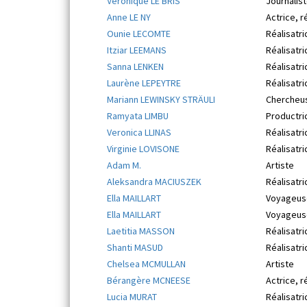
Véronique LE BRIS
Journalis
Anne LE NY
Actrice, r
Ounie LECOMTE
Réalisatri
Itziar LEEMANS
Réalisatri
Sanna LENKEN
Réalisatri
Laurène LEPEYTRE
Réalisatri
Mariann LEWINSKY STRÄULI
Chercheu
Ramyata LIMBU
Productri
Veronica LLINAS
Réalisatri
Virginie LOVISONE
Réalisatri
Adam M.
Artiste
Aleksandra MACIUSZEK
Réalisatri
Ella MAILLART
Voyageuse
Ella MAILLART
Voyageuse
Laetitia MASSON
Réalisatri
Shanti MASUD
Réalisatri
Chelsea MCMULLAN
Artiste
Bérangère MCNEESE
Actrice, r
Lucia MURAT
Réalisatri