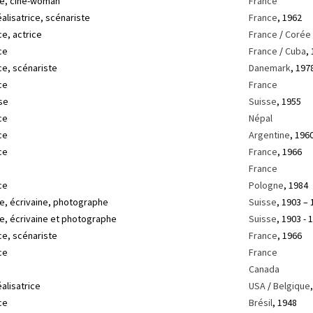
te, ciné-woman
France
éalisatrice, scénariste
France
, 1962
ce, actrice
France
/
Corée 
ce
France
/
Cuba
,
ce, scénariste
Danemark
, 197
ce
France
se
Suisse
, 1955
ce
Népal
ce
Argentine
, 196
ce
France
, 1966
France
ce
Pologne
, 1984
, écrivaine, photographe
Suisse
, 1903 –
, écrivaine et photographe
Suisse
, 1903 - 
ce, scénariste
France
, 1966
ce
France
Canada
éalisatrice
USA
/
Belgique
ce
Brésil
, 1948