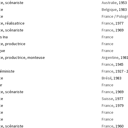
ce, scénariste
Australie
, 1953
ce
Belgique
, 1983
ce
France
/
Polog
e, réalisatrice
France
, 1977
ce, scénariste
France
, 1969
s Ina
France
ce, productrice
France
gue
France
ice, productrice, monteuse
Argentine
, 198
France
, 1945
féministe
France
, 1927 - 
ce
Brésil
, 1983
ur
France
ce, scénariste
France
, 1969
ce
Suisse
, 1977
ce
France
, 1979
ce
France
ce
France
ce, scénariste
France
, 1960