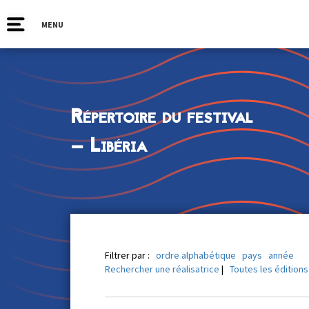
MENU
Répertoire du festival
— Libéria
Filtrer par :
ordre alphabétique
pays
année
Rechercher une réalisatrice
|
Toutes les éditions