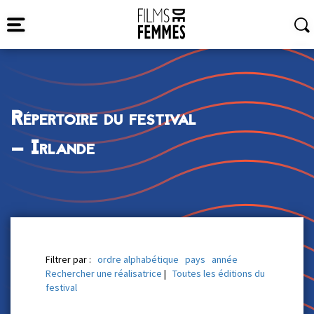
Répertoire du festival
— Irlande
Filtrer par :
ordre alphabétique
pays
année
Rechercher une réalisatrice
|
Toutes les éditions du
festival