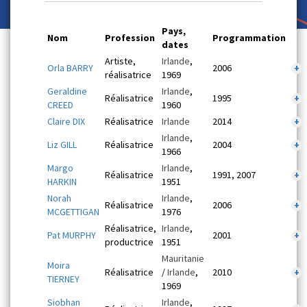
Pays,
Nom
Profession
Programmation
dates
Artiste,
Irlande
,
Orla BARRY
2006
+
réalisatrice
1969
Geraldine
Irlande
,
Réalisatrice
1995
+
CREED
1960
Claire DIX
Réalisatrice
Irlande
2014
+
Irlande
,
Liz GILL
Réalisatrice
2004
+
1966
Margo
Irlande
,
Réalisatrice
1991, 2007
+
HARKIN
1951
Norah
Irlande
,
Réalisatrice
2006
+
MCGETTIGAN
1976
Réalisatrice,
Irlande
,
Pat MURPHY
2001
+
productrice
1951
Mauritanie
Moira
Réalisatrice
/
Irlande
,
2010
+
TIERNEY
1969
Siobhan
Irlande
,