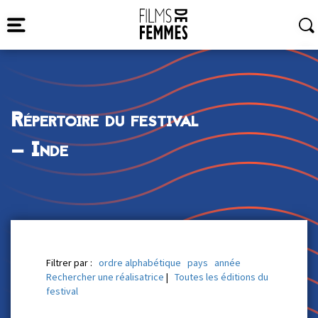
Répertoire du festival
— Inde
Filtrer par :
ordre alphabétique
pays
année
Rechercher une réalisatrice
|
Toutes les éditions du
festival