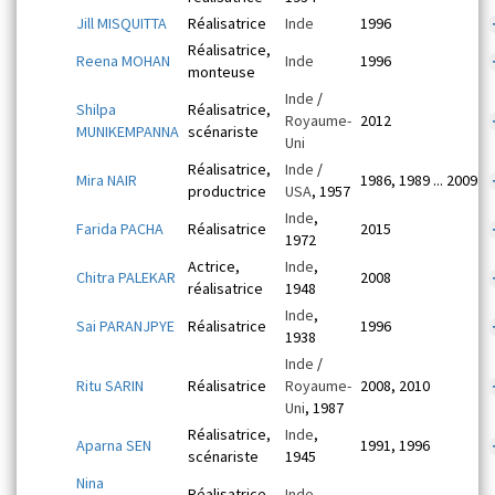
Jill MISQUITTA
Réalisatrice
Inde
1996
Réalisatrice,
Reena MOHAN
Inde
1996
monteuse
Inde
/
Shilpa
Réalisatrice,
Royaume-
2012
MUNIKEMPANNA
scénariste
Uni
Réalisatrice,
Inde
/
Mira NAIR
1986, 1989 ... 2009
productrice
USA
, 1957
Inde
,
Farida PACHA
Réalisatrice
2015
1972
Actrice,
Inde
,
Chitra PALEKAR
2008
réalisatrice
1948
Inde
,
Sai PARANJPYE
Réalisatrice
1996
1938
Inde
/
Ritu SARIN
Réalisatrice
Royaume-
2008, 2010
Uni
, 1987
Réalisatrice,
Inde
,
Aparna SEN
1991, 1996
scénariste
1945
Nina
Réalisatrice,
Inde
,