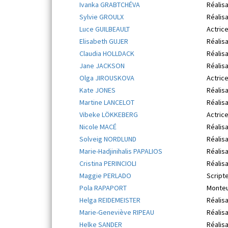
Ivanka GRABTCHÉVA
Réalisa
Sylvie GROULX
Réalisa
Luce GUILBEAULT
Actrice
Elisabeth GUJER
Réalisa
Claudia HOLLDACK
Réalisa
Jane JACKSON
Réalisa
Olga JIROUSKOVA
Actrice
Kate JONES
Réalisa
Martine LANCELOT
Réalisa
Vibeke LÖKKEBERG
Actrice
Nicole MACÉ
Réalisa
Solveig NORDLUND
Réalisa
Marie-Hadjinihalis PAPALIOS
Réalisa
Cristina PERINCIOLI
Réalisa
Maggie PERLADO
Scripte
Pola RAPAPORT
Monteu
Helga REIDEMEISTER
Réalisa
Marie-Geneviève RIPEAU
Réalis
Helke SANDER
Réalisa