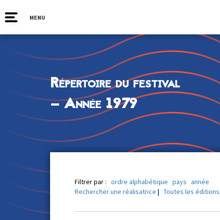
MENU
Répertoire du festival
— Année 1979
Filtrer par :
ordre alphabétique
pays
année
Rechercher une réalisatrice
|
Toutes les éditions