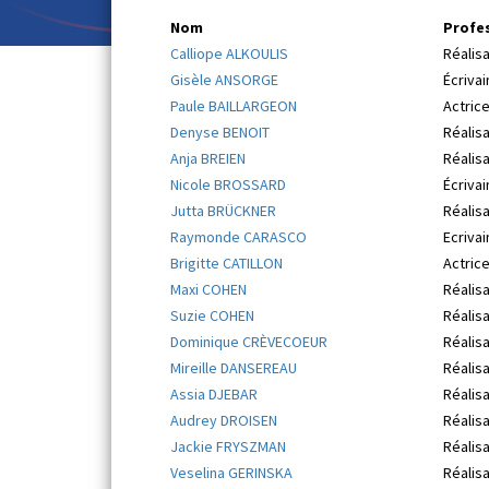
Nom
Profe
Calliope ALKOULIS
Réalisa
Gisèle ANSORGE
Écrivai
Paule BAILLARGEON
Actrice
Denyse BENOIT
Réalisa
Anja BREIEN
Réalisa
Nicole BROSSARD
Écrivai
Jutta BRÜCKNER
Réalisa
Raymonde CARASCO
Ecrivai
Brigitte CATILLON
Actrice
Maxi COHEN
Réalisa
Suzie COHEN
Réalisa
Dominique CRÈVECOEUR
Réalisa
Mireille DANSEREAU
Réalisa
Assia DJEBAR
Réalis
Audrey DROISEN
Réalisa
Jackie FRYSZMAN
Réalisa
Veselina GERINSKA
Réalisa