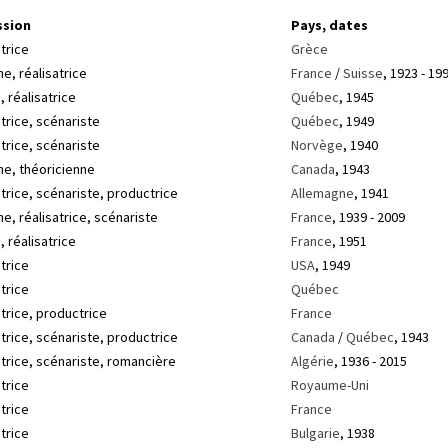
ssion
Pays, dates
trice
Grèce
ne, réalisatrice
France
/
Suisse
, 1923 - 19
, réalisatrice
Québec
, 1945
trice, scénariste
Québec
, 1949
trice, scénariste
Norvège
, 1940
ne, théoricienne
Canada
, 1943
trice, scénariste, productrice
Allemagne
, 1941
ne, réalisatrice, scénariste
France
, 1939 - 2009
, réalisatrice
France
, 1951
trice
USA
, 1949
trice
Québec
trice, productrice
France
trice, scénariste, productrice
Canada
/
Québec
, 1943
atrice, scénariste, romancière
Algérie
, 1936 - 2015
trice
Royaume-Uni
trice
France
trice
Bulgarie
, 1938