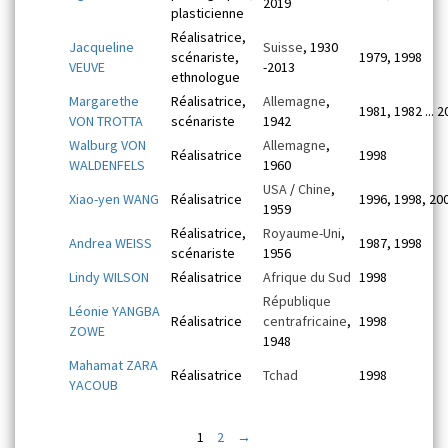
2019
plasticienne
Réalisatrice,
Jacqueline
Suisse
, 1930
scénariste,
1979, 1998
VEUVE
-2013
ethnologue
Margarethe
Réalisatrice,
Allemagne
,
1981, 1982 ... 
VON TROTTA
scénariste
1942
Walburg VON
Allemagne
,
Réalisatrice
1998
WALDENFELS
1960
USA
/
Chine
,
Xiao-yen WANG
Réalisatrice
1996, 1998, 20
1959
Réalisatrice,
Royaume-Uni
,
Andrea WEISS
1987, 1998
scénariste
1956
Lindy WILSON
Réalisatrice
Afrique du Sud
1998
République
Léonie YANGBA
Réalisatrice
centrafricaine
,
1998
ZOWE
1948
Mahamat ZARA
Réalisatrice
Tchad
1998
YACOUB
1
2
→