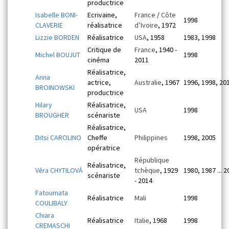
productrice
Isabelle BONI-
Ecrivaine,
France
/
Côte
1998
CLAVERIE
réalisatrice
d’Ivoire
, 1972
Lizzie BORDEN
Réalisatrice
USA
, 1958
1983, 1998
Critique de
France
, 1940 -
Michel BOUJUT
1998
cinéma
2011
Réalisatrice,
Anna
actrice,
Australie
, 1967
1996, 1998, 20
BROINOWSKI
productrice
Hilary
Réalisatrice,
USA
1998
BROUGHER
scénariste
Réalisatrice,
Ditsi CAROLINO
Cheffe
Philippines
1998, 2005
opératrice
République
Réalisatrice,
Věra CHYTILOVÁ
tchèque
, 1929
1980, 1987 ... 
scénariste
- 2014
Fatoumata
Réalisatrice
Mali
1998
COULIBALY
Chiara
Réalisatrice
Italie
, 1968
1998
CREMASCHI