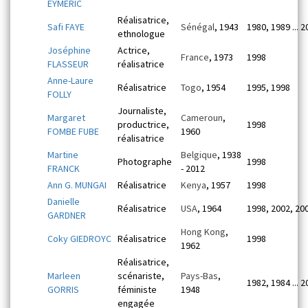
EYMERIC
Réalisatrice,
Safi FAYE
Sénégal
, 1943
1980, 1989 ... 
ethnologue
Joséphine
Actrice,
France
, 1973
1998
FLASSEUR
réalisatrice
Anne-Laure
Réalisatrice
Togo
, 1954
1995, 1998
FOLLY
Journaliste,
Margaret
Cameroun
,
productrice,
1998
FOMBE FUBE
1960
réalisatrice
Martine
Belgique
, 1938
Photographe
1998
FRANCK
- 2012
Ann G. MUNGAI
Réalisatrice
Kenya
, 1957
1998
Danielle
Réalisatrice
USA
, 1964
1998, 2002, 20
GARDNER
Hong Kong
,
Coky GIEDROYC
Réalisatrice
1998
1962
Réalisatrice,
Marleen
scénariste,
Pays-Bas
,
1982, 1984 ... 
GORRIS
féministe
1948
engagée