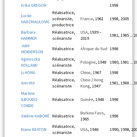
Erika GREGOR
1998
Réalisatrice,
Lucile
scénariste,
France
, 1961
1998, 2005
HADZIHALILOVIC
productrice
Barbara
Réalisatrice,
USA
, 1939 –
1982, 1985 ... 
HAMMER
scénariste
2019
Julie
Réalisatrice
Afrique du Sud
1998
HENDERSON
Agnieszka
Réalisatrice,
Pologne
, 1948
1980, 1981 ... 
HOLLAND
scénariste
Li HONG
Réalisatrice
Chine
, 1967
1998
Réalisatrice,
Chine
/
Hong
Ann HUI
1981, 1988 ... 
scénariste
Kong
, 1947
Martine
ILBOUDO
Réalisatrice
Guinée
, 1948
1998
CONDE
Burkina Faso
,
Valérie KABORÉ
Réalisatrice
1998
1965
Réalisatrice,
Diane KEATON
USA
, 1946
1990, 1998, 20
scénariste