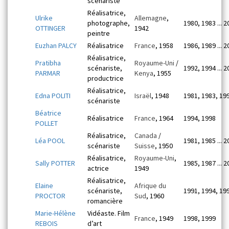
scénariste
Réalisatrice,
Ulrike
Allemagne
,
photographe,
1980, 1983 ... 
OTTINGER
1942
peintre
Euzhan PALCY
Réalisatrice
France
, 1958
1986, 1989 ... 
Réalisatrice,
Pratibha
Royaume-Uni
/
scénariste,
1992, 1994 ... 
PARMAR
Kenya
, 1955
productrice
Réalisatrice,
Edna POLITI
Israël
, 1948
1981, 1983, 19
scénariste
Béatrice
Réalisatrice
France
, 1964
1994, 1998
POLLET
Réalisatrice,
Canada
/
Léa POOL
1981, 1985 ... 
scénariste
Suisse
, 1950
Réalisatrice,
Royaume-Uni
,
Sally POTTER
1985, 1987 ... 
actrice
1949
Réalisatrice,
Elaine
Afrique du
scénariste,
1991, 1994, 19
PROCTOR
Sud
, 1960
romancière
Marie-Hélène
Vidéaste. Film
France
, 1949
1998, 1999
REBOIS
d’art