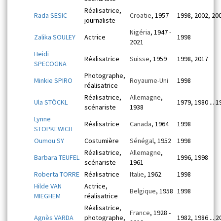
Réalisatrice,
Rada SESIC
Croatie
, 1957
1998, 2002, 20
journaliste
Nigéria
, 1947 -
Zalika SOULEY
Actrice
1998
2021
Heidi
Réalisatrice
Suisse
, 1959
1998, 2017
SPECOGNA
Photographe,
Minkie SPIRO
Royaume-Uni
1998
réalisatrice
Réalisatrice,
Allemagne
,
Ula STÖCKL
1979, 1980 ... 
scénariste
1938
Lynne
Réalisatrice
Canada
, 1964
1998
STOPKEWICH
Oumou SY
Costumière
Sénégal
, 1952
1998
Réalisatrice,
Allemagne
,
Barbara TEUFEL
1996, 1998
scénariste
1961
Roberta TORRE
Réalisatrice
Italie
, 1962
1998
Hilde VAN
Actrice,
Belgique
, 1958
1998
MIEGHEM
réalisatrice
Réalisatrice,
France
, 1928 -
Agnès VARDA
photographe,
1982, 1986 ... 