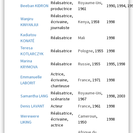
Réalisatrice,
Royaume-Uni
,
Beeban KIDRON
1990, 1994, 19
productrice
1961
Réalisatrice,
Wanjiru
écrivaine,
Kenya
, 1958
1998
KINYANJUI
journaliste
Kadiatou
Réalisatrice
Mali
1998
KONATÉ
Teresa
Réalisatrice
Pologne
, 1955
1998
KOTLARCZYK
Marina
Réalisatrice
Russie
, 1955
1995, 1998
KRYMOVA
Actrice,
Emmanuelle
écrivaine,
France
, 1971
1998
LABORIT
chanteuse
Réalisatrice,
Royaume-Uni
,
Samantha LANG
1998, 2003
scénariste
1967
Denis LAVANT
Acteur
France
, 1961
1998
Réalisatrice,
Werewere
Cameroun
,
écrivaine,
1998
LIKING
1950
actrice
Afrique du