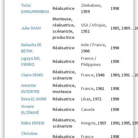
Tsitsi
Zimbabwe
,
Réalisatrice
1998
DANGAREMBGA
1959
Monteuse,
réalisatrice,
USA
/
Afrique
,
Julie DASH
1985, 1989 ... 
scénariste,
1952
productrice
Natasha DE
Inde
/
France
,
Réalisatrice
1998
BETAK
1966
Ligaya DEL
France
/
Réalisatrice
1998
FIERRO
Philippines
Réalisatrice,
Claire DENIS
France
, 1946
1989, 1991 ... 
scénariste
Annette
Réalisatrice,
France
, 1961
1998
DUTERTRE
monteuse
Dima EL HORR
Réalisatrice
Liban
, 1972
1998
Viviane
Réalisatrice
Canada
1998
ELCÉNAVÉ
Réalisatrice,
Ildiko ENYEDI
Hongrie
, 1955
1990, 1995, 19
scénariste
Christine
Réalisatrice
France
1998