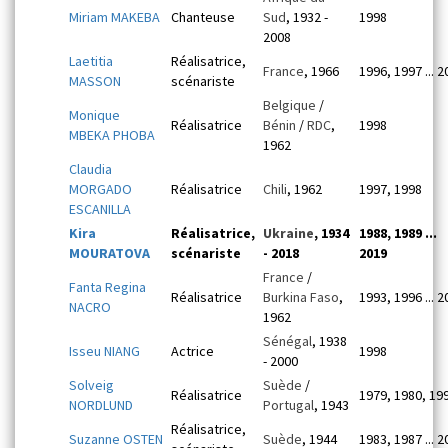
Miriam MAKEBA
Chanteuse
Sud
, 1932 -
1998
2008
Laetitia
Réalisatrice,
France
, 1966
1996, 1997 ... 
MASSON
scénariste
Belgique
/
Monique
Réalisatrice
Bénin
/
RDC
,
1998
MBEKA PHOBA
1962
Claudia
MORGADO
Réalisatrice
Chili
, 1962
1997, 1998
ESCANILLA
Kira
Réalisatrice,
Ukraine
, 1934
1988, 1989 ...
MOURATOVA
scénariste
- 2018
2019
France
/
Fanta Regina
Réalisatrice
Burkina Faso
,
1993, 1996 ... 
NACRO
1962
Sénégal
, 1938
Isseu NIANG
Actrice
1998
- 2000
Solveig
Suède
/
Réalisatrice
1979, 1980, 19
NORDLUND
Portugal
, 1943
Réalisatrice,
Suzanne OSTEN
Suède
, 1944
1983, 1987 ... 