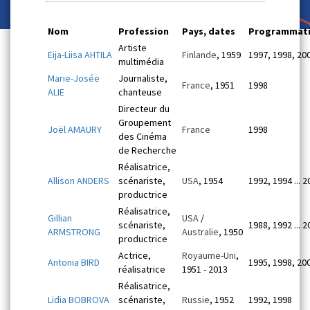
Nom
Profession
Pays, dates
Programmat
Artiste
Eija-Liisa AHTILA
Finlande
, 1959
1997, 1998, 20
multimédia
Marie-Josée
Journaliste,
France
, 1951
1998
ALIE
chanteuse
Directeur du
Groupement
Joël AMAURY
France
1998
des Cinéma
de Recherche
Réalisatrice,
Allison ANDERS
scénariste,
USA
, 1954
1992, 1994 ... 
productrice
Réalisatrice,
Gillian
USA
/
scénariste,
1988, 1992 ... 
ARMSTRONG
Australie
, 1950
productrice
Actrice,
Royaume-Uni
,
Antonia BIRD
1995, 1998, 20
réalisatrice
1951 - 2013
Réalisatrice,
Lidia BOBROVA
scénariste,
Russie
, 1952
1992, 1998