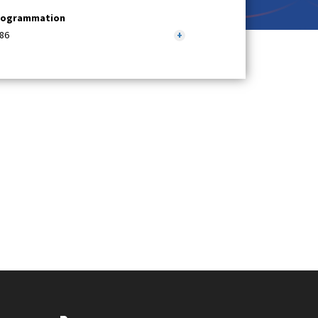
rogrammation
86
+