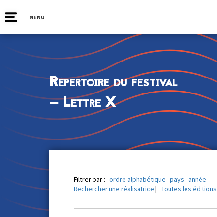
MENU
Répertoire du festival
— Lettre X
Filtrer par :
ordre alphabétique
pays
année
Rechercher une réalisatrice
|
Toutes les éditions