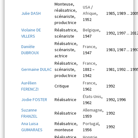
Monteuse,
USA
/
réalisatrice,
Julie DASH
Afrique
,
1985, 1989 ... 200
scénariste,
1952
productrice
Violaine DE
Réalisatrice,
Belgique
,
1992, 1997 ... 201
VILLERS
scénariste
1947
Réalisatrice,
Danièle
France
,
scénariste,
1983, 1987 ... 199
DUBROUX
1947
actrice
Réalisatrice,
France
,
Germaine DULAC
scénariste,
1882 –
1981, 1992 ... 199
productrice
1942
Aurélien
France
,
Critique
1992
FERENCZI
1962
États-Unis
,
Jodie FOSTER
Réalisatrice
1992, 1996
1962
Suzanne
Allemagne
,
Réalisatrice
1992
FRANZEL
1959
Ana Luisa
Réalisatrice,
Portugal
,
1992
GUIMARAES
monteuse
1956
Réalisatrice,
Hongrie
,