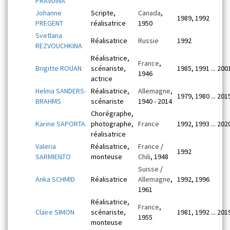
PRAVDINA
Johanne
Scripte,
Canada
,
1989, 1992
PREGENT
réalisatrice
1950
Svetlana
Réalisatrice
Russie
1992
REZVOUCHKINA
Réalisatrice,
France
,
Brigitte ROÜAN
scénariste,
1985, 1991 ... 200
1946
actrice
Helma SANDERS-
Réalisatrice,
Allemagne
,
1979, 1980 ... 201
BRAHMS
scénariste
1940 - 2014
Chorégraphe,
Karine SAPORTA
photographe,
France
1992, 1993 ... 202
réalisatrice
Valeria
Réalisatrice,
France
/
1992
SARMIENTO
monteuse
Chili
, 1948
Suisse
/
Anka SCHMID
Réalisatrice
Allemagne
,
1992, 1996
1961
Réalisatrice,
France
,
Claire SIMON
scénariste,
1981, 1992 ... 201
1955
monteuse