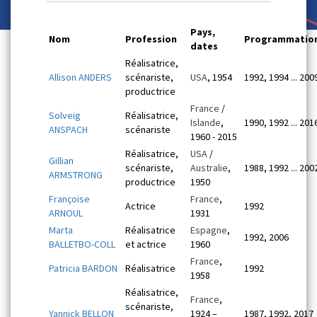
Pays,
Nom
Profession
Programmatio
dates
Réalisatrice,
Allison ANDERS
scénariste,
USA
, 1954
1992, 1994 ... 200
productrice
France
/
Solveig
Réalisatrice,
Islande
,
1990, 1992 ... 201
ANSPACH
scénariste
1960 - 2015
Réalisatrice,
USA
/
Gillian
scénariste,
Australie
,
1988, 1992 ... 200
ARMSTRONG
productrice
1950
Françoise
France
,
Actrice
1992
ARNOUL
1931
Marta
Réalisatrice
Espagne
,
1992, 2006
BALLETBO-COLL
et actrice
1960
France
,
Patricia BARDON
Réalisatrice
1992
1958
Réalisatrice,
France
,
scénariste,
Yannick BELLON
1924 –
1987, 1992, 2017