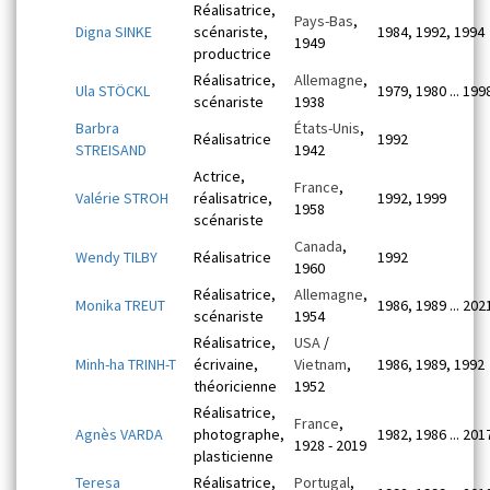
Réalisatrice,
Pays-Bas
,
Digna SINKE
scénariste,
1984, 1992, 1994
1949
productrice
Réalisatrice,
Allemagne
,
Ula STÖCKL
1979, 1980 ... 199
scénariste
1938
Barbra
États-Unis
,
Réalisatrice
1992
STREISAND
1942
Actrice,
France
,
Valérie STROH
réalisatrice,
1992, 1999
1958
scénariste
Canada
,
Wendy TILBY
Réalisatrice
1992
1960
Réalisatrice,
Allemagne
,
Monika TREUT
1986, 1989 ... 202
scénariste
1954
Réalisatrice,
USA
/
Minh-ha TRINH-T
écrivaine,
Vietnam
,
1986, 1989, 1992
théoricienne
1952
Réalisatrice,
France
,
Agnès VARDA
photographe,
1982, 1986 ... 201
1928 - 2019
plasticienne
Teresa
Réalisatrice,
Portugal
,