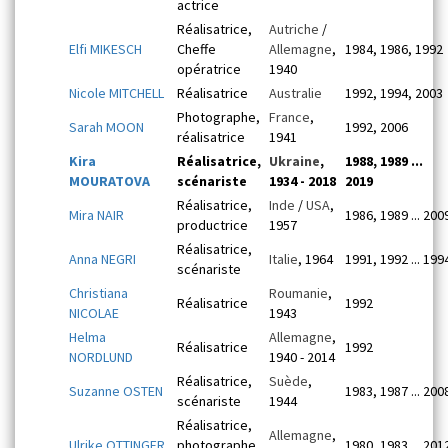
actrice
Réalisatrice,
Autriche
/
Elfi MIKESCH
Cheffe
Allemagne
,
1984, 1986, 1992
opératrice
1940
Nicole MITCHELL
Réalisatrice
Australie
1992, 1994, 2003
Photographe,
France
,
Sarah MOON
1992, 2006
réalisatrice
1941
Kira
Réalisatrice,
Ukraine
,
1988, 1989 ...
MOURATOVA
scénariste
1934 - 2018
2019
Réalisatrice,
Inde
/
USA
,
Mira NAIR
1986, 1989 ... 200
productrice
1957
Réalisatrice,
Anna NEGRI
Italie
, 1964
1991, 1992 ... 199
scénariste
Christiana
Roumanie
,
Réalisatrice
1992
NICOLAE
1943
Helma
Allemagne
,
Réalisatrice
1992
NORDLUND
1940 - 2014
Réalisatrice,
Suède
,
Suzanne OSTEN
1983, 1987 ... 200
scénariste
1944
Réalisatrice,
Allemagne
,
Ulrike OTTINGER
photographe,
1980, 1983 ... 201