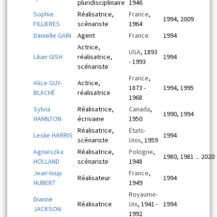
pluridisciplinaire
1946
Sophie
Réalisatrice,
France
,
1994, 2009
FILLIERES
scénariste
1964
Danielle GAIN
Agent
France
1994
Actrice,
USA
, 1893
Lilian GISH
réalisatrice,
1994
- 1993
scénariste
France
,
Alice GUY-
Actrice,
1873 -
1994, 1995
BLACHÉ
réalisatrice
1968
Sylvia
Réalisatrice,
Canada
,
1990, 1994
HAMILTON
écrivaine
1950
Réalisatrice,
États-
Leslie HARRIS
1994
scénariste
Unis
, 1959
Agnieszka
Réalisatrice,
Pologne
,
1980, 1981 ... 2020
HOLLAND
scénariste
1948
Jean-loup
France
,
Réalisateur
1994
HUBERT
1949
Royaume-
Dianne
Réalisatrice
Uni
, 1941 -
1994
JACKSON
1992