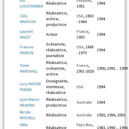
Kiti
Finlande
,
Réalisatrice
1994
LUOSTARINEN
1951
Réalisatrice,
Cléo
USA
, 1883
actrice,
1994
MADISON
- 1964
productrice
Laurent
France
,
Acteur
1994
MALET
1955
Scénariste,
Frances
USA
, 1888
réalisatrice,
1994
MARION
- 1973
journaliste
Réalisatrice,
Tonie
France
,
scénariste,
1990, 1992 ... 1999
MARSHALL
1951-2020
actrice
Enseignante,
Lucy MASSIE
monteuse,
USA
1994
PHENIX
réalisatrice
Lynn-Maree
Réalisatrice,
Australie
1994
MILBURN
productrice
Nicole
Réalisatrice
Australie
1992, 1994, 2003
MITCHELL
Hillie
Pays-Bas
,
Réalisatrice
1983, 1990 ... 1994