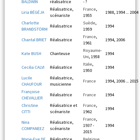
BALDWIN
réalisatrice
- ?
Réalisatrice,
France
,
Liria BÉGÉJA
1988, 1994 ... 2004
scénariste
1955
Charlotte
Suède
,
Réalisatrice
1994
BRANDSTÖRM
1959
France
,
Chantal BRIET
Réalisatrice
1994, 2006
1961
Royaume-
Kate BUSH
Chanteuse
1994
Uni
, 1958
Italie
,
Cecilia CALVI
Réalisatrice
1994
1950
Lucile
Réalisatrice,
France
1994, 2006 ... 2015
CHAUFOUR
musicienne
Françoise
Réalisatrice
France
1994
CHEVALLIER
Christine
Réalisatrice et
France
,
1994
CITTI
scénariste
1962
France
,
Nina
Réalisatrice,
1937 -
1994
COMPANEEZ
scénariste
2015
Marie-Eve DE
Réalisatrice,
Belgique
,