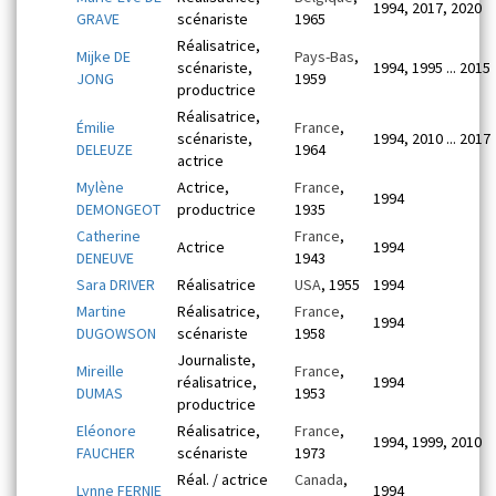
1994, 2017, 2020
GRAVE
scénariste
1965
Réalisatrice,
Mijke DE
Pays-Bas
,
scénariste,
1994, 1995 ... 2015
JONG
1959
productrice
Réalisatrice,
Émilie
France
,
scénariste,
1994, 2010 ... 2017
DELEUZE
1964
actrice
Mylène
Actrice,
France
,
1994
DEMONGEOT
productrice
1935
Catherine
France
,
Actrice
1994
DENEUVE
1943
Sara DRIVER
Réalisatrice
USA
, 1955
1994
Martine
Réalisatrice,
France
,
1994
DUGOWSON
scénariste
1958
Journaliste,
Mireille
France
,
réalisatrice,
1994
DUMAS
1953
productrice
Eléonore
Réalisatrice,
France
,
1994, 1999, 2010
FAUCHER
scénariste
1973
Réal. / actrice
Canada
,
Lynne FERNIE
1994