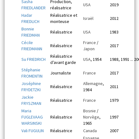
Sasha
Production,
USA
2019
FRIEDLANDER
réalisatrice
Hadar
Réalisatrice et
Israël
2012
FRIEDLICH
monteuse
Bonnie
Réalisatrice
USA
1983
FRIEDMAN
Cécile
France
/
Réalisatrice
2017
FRIEDMANN
Japon
Réalisatrice
Su FRIEDRICH
USA
, 1954
1988, 1991 ... 2
d’avant garde
Stéphanie
Journaliste
France
2017
FROMENTIN
Joséphine
Allemagne
,
Réalisatrice
2011
FRYDETZKI
1984
Jackie
Réalisatrice
France
1979
FRYSZMAN
Maria
Bosnie
/
FUGLEVAAG
Réalisatrice
Norvège
,
1997
WARSINSKI
1965
Vali FUGULIN
Réalisatrice
Canada
2007
Espagne
,