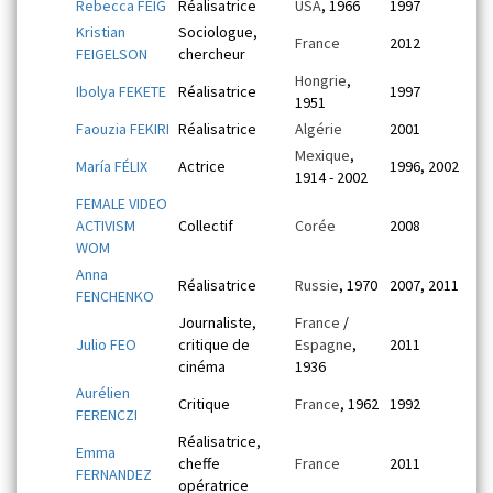
Rebecca FEIG
Réalisatrice
USA
, 1966
1997
Kristian
Sociologue,
France
2012
FEIGELSON
chercheur
Hongrie
,
Ibolya FEKETE
Réalisatrice
1997
1951
Faouzia FEKIRI
Réalisatrice
Algérie
2001
Mexique
,
María FÉLIX
Actrice
1996, 2002
1914 - 2002
FEMALE VIDEO
ACTIVISM
Collectif
Corée
2008
WOM
Anna
Réalisatrice
Russie
, 1970
2007, 2011
FENCHENKO
Journaliste,
France
/
Julio FEO
critique de
Espagne
,
2011
cinéma
1936
Aurélien
Critique
France
, 1962
1992
FERENCZI
Réalisatrice,
Emma
cheffe
France
2011
FERNANDEZ
opératrice