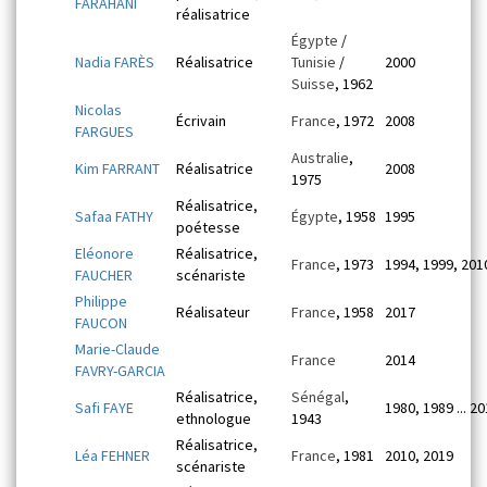
FARAHANI
réalisatrice
Égypte
/
Nadia FARÈS
Réalisatrice
Tunisie
/
2000
Suisse
, 1962
Nicolas
Écrivain
France
, 1972
2008
FARGUES
Australie
,
Kim FARRANT
Réalisatrice
2008
1975
Réalisatrice,
Safaa FATHY
Égypte
, 1958
1995
poétesse
Eléonore
Réalisatrice,
France
, 1973
1994, 1999, 201
FAUCHER
scénariste
Philippe
Réalisateur
France
, 1958
2017
FAUCON
Marie-Claude
France
2014
FAVRY-GARCIA
Réalisatrice,
Sénégal
,
Safi FAYE
1980, 1989 ... 2
ethnologue
1943
Réalisatrice,
Léa FEHNER
France
, 1981
2010, 2019
scénariste