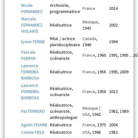
Nicole
Archiviste,
France
2014
FERNANDEZ
programmatrice
Marcela
Mexique
,
FERNANDEZ
Réalisatrice
2002
1941
VIOLANTE
Réal. / actrice
Canada
,
Lynne FERNIE
1994
pluridisciplinaire
1946
Pascale
Réalisatrice,
France
, 1960
1991, 1995 ... 2
FERRAN
scénariste
Laurence
FERREIRA
Réalisatrice
France
, 1958
1995, 2009
BARBOSA
Laurence
Réalisatrice,
FERREIRA-
France
, 1958
2013
scénariste
BARBOSA
Réalisatrice,
Mexique
/
Pat FERRERO
scénariste,
1982, 1989
USA
, 1942
anthropologue
Agnès FEUVRE
Réalisatrice
France
, 1975
2004
Connie FIELD
Réalisatrice
USA
, 1948
1982