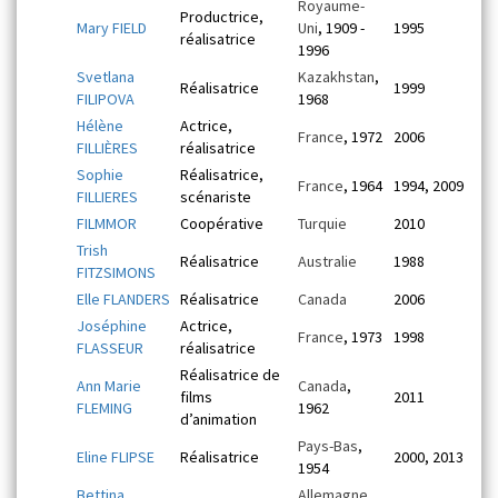
Royaume-
Productrice,
Mary FIELD
Uni
, 1909 -
1995
réalisatrice
1996
Svetlana
Kazakhstan
,
Réalisatrice
1999
FILIPOVA
1968
Hélène
Actrice,
France
, 1972
2006
FILLIÈRES
réalisatrice
Sophie
Réalisatrice,
France
, 1964
1994, 2009
FILLIERES
scénariste
FILMMOR
Coopérative
Turquie
2010
Trish
Réalisatrice
Australie
1988
FITZSIMONS
Elle FLANDERS
Réalisatrice
Canada
2006
Joséphine
Actrice,
France
, 1973
1998
FLASSEUR
réalisatrice
Réalisatrice de
Ann Marie
Canada
,
films
2011
FLEMING
1962
d’animation
Pays-Bas
,
Eline FLIPSE
Réalisatrice
2000, 2013
1954
Bettina
Allemagne
,