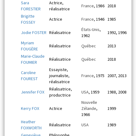
Sara
Actrice,
France
, 1986
2018
FORESTIER
réalisatrice
Brigitte
Actrice
France
, 1946
1985
FOSSEY
États-Unis
,
Jodie FOSTER
Réalisatrice
1992, 1996
1962
Myriam
Réalisatrice
Québec
2013
FOUGÈRE
Marie-Claude
Réalisatrice
Québec
2018
FOUMIER
Essayiste,
Caroline
journaliste,
France
, 1975
2007, 2013
FOUREST
réalisatrice
Réalisatrice,
Jennifer FOX
USA
, 1959
1988, 2008
productrice
Nouvelle
Kerry FOX
Actrice
Zélande
,
1999
1966
Heather
Réalisatrice
USA
1989
FOXWORTH
Geneviève
Philosophe,