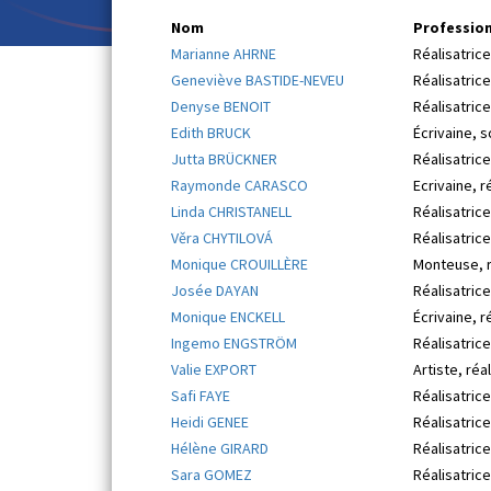
Nom
Professio
Marianne AHRNE
Réalisatrice
Geneviève BASTIDE-NEVEU
Réalisatrice
Denyse BENOIT
Réalisatrice
Edith BRUCK
Écrivaine, s
Jutta BRÜCKNER
Réalisatric
Raymonde CARASCO
Ecrivaine, r
Linda CHRISTANELL
Réalisatrice
Věra CHYTILOVÁ
Réalisatrice
Monique CROUILLÈRE
Monteuse, r
Josée DAYAN
Réalisatrice
Monique ENCKELL
Écrivaine, r
Ingemo ENGSTRÖM
Réalisatric
Valie EXPORT
Artiste, réa
Safi FAYE
Réalisatric
Heidi GENEE
Réalisatrice
Hélène GIRARD
Réalisatrice
Sara GOMEZ
Réalisatrice