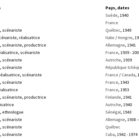
n
Pays, dates
Suède
, 1940
France
, scénariste
Québec
, 1949
cénariste, réalisatrice
Italie
/
Hongrie
, 1
e, scénariste, productrice
Allemagne
, 1941
éalisatrice, scénariste
France
, 1939 - 20
, scénariste
Autriche
, 1939
, scénariste
République tchèq
éalisatrice, scénariste
France
/
Canada
, 
, scénariste
France
, 1943
éalisatrice
France
, 1953
e, scénariste, productrice
Finlande
, 1941
lisatrice
Autriche
, 1940
e, ethnologue
Sénégal
, 1943
, scénariste
Allemagne
, 1938 
, scénariste
Québec
, scénariste
Cuba
, 1942 - 1974