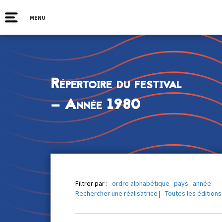
MENU
Répertoire du festival
— Année 1980
Filtrer par :
ordre alphabétique
pays
année
Rechercher une réalisatrice
|
Toutes les éditions