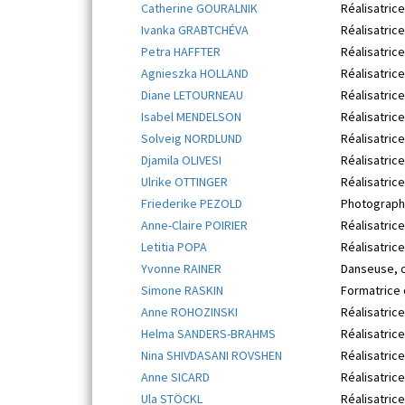
Catherine GOURALNIK
Réalisatrice
Ivanka GRABTCHÉVA
Réalisatrice
Petra HAFFTER
Réalisatrice
Agnieszka HOLLAND
Réalisatrice
Diane LETOURNEAU
Réalisatrice
Isabel MENDELSON
Réalisatrice
Solveig NORDLUND
Réalisatrice
Djamila OLIVESI
Réalisatrice
Ulrike OTTINGER
Réalisatric
Friederike PEZOLD
Photographe
Anne-Claire POIRIER
Réalisatric
Letitia POPA
Réalisatrice
Yvonne RAINER
Danseuse, c
Simone RASKIN
Formatrice c
Anne ROHOZINSKI
Réalisatrice
Helma SANDERS-BRAHMS
Réalisatrice
Nina SHIVDASANI ROVSHEN
Réalisatrice
Anne SICARD
Réalisatrice
Ula STÖCKL
Réalisatrice