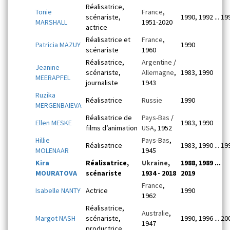
Réalisatrice,
Tonie
France
,
scénariste,
1990, 1992 ... 19
MARSHALL
1951-2020
actrice
Réalisatrice et
France
,
Patricia MAZUY
1990
scénariste
1960
Réalisatrice,
Argentine
/
Jeanine
scénariste,
Allemagne
,
1983, 1990
MEERAPFEL
journaliste
1943
Ruzika
Réalisatrice
Russie
1990
MERGENBAIEVA
Réalisatrice de
Pays-Bas
/
Ellen MESKE
1983, 1990
films d’animation
USA
, 1952
Hillie
Pays-Bas
,
Réalisatrice
1983, 1990 ... 19
MOLENAAR
1945
Kira
Réalisatrice,
Ukraine
,
1988, 1989 ...
MOURATOVA
scénariste
1934 - 2018
2019
France
,
Isabelle NANTY
Actrice
1990
1962
Réalisatrice,
Australie
,
Margot NASH
scénariste,
1990, 1996 ... 20
1947
productrice