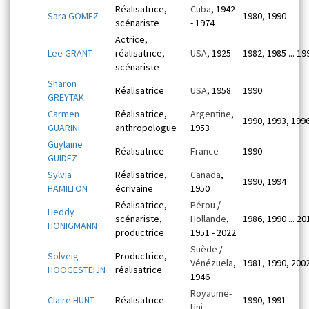
Réalisatrice,
Cuba
, 1942
Sara GOMEZ
1980, 1990
scénariste
- 1974
Actrice,
Lee GRANT
réalisatrice,
USA
, 1925
1982, 1985 ... 19
scénariste
Sharon
Réalisatrice
USA
, 1958
1990
GREYTAK
Carmen
Réalisatrice,
Argentine
,
1990, 1993, 199
GUARINI
anthropologue
1953
Guylaine
Réalisatrice
France
1990
GUIDEZ
Sylvia
Réalisatrice,
Canada
,
1990, 1994
HAMILTON
écrivaine
1950
Réalisatrice,
Pérou
/
Heddy
scénariste,
Hollande
,
1986, 1990 ... 20
HONIGMANN
productrice
1951 - 2022
Suède
/
Solveig
Productrice,
Vénézuela
,
1981, 1990, 200
HOOGESTEIJN
réalisatrice
1946
Royaume-
Claire HUNT
Réalisatrice
1990, 1991
Uni