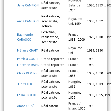
Nouvelle
Réalisatrice,
Jane CAMPION
Zélande
,
1990, 1993 ... 20
scénariste
1954
Réalisatrice,
Royaume-
Anna CAMPION
scénariste,
1990, 1992
Uni
, 1954
actrice
Ecrivaine,
Raymonde
France
,
réalisatrice,
1979, 1980 ... 19
CARASCO
1939 - 2009
scénariste
Royaume-
Mélanie CHAIT
Réalisatrice
1985, 1990
Uni
Patricia COSTE
Grand reporter
France
1990
Florence DAVID
Grand reporter
France
1990
Réalisatrice,
France
,
Claire DEVERS
1987, 1990 ... 20
scénariste
1955
Réalisatrice,
Hongrie
,
Judit ELEK
1981, 1983 ... 19
scénariste
1937
Réalisatrice,
Hongrie
,
Ildiko ENYEDI
1990, 1995, 199
scénariste
1955
France
/
Amos GITAÏ
Réalisateur
1990
Israël
, 1950