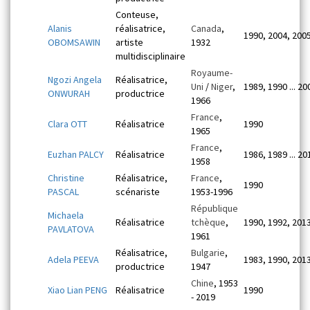
Conteuse,
Alanis
réalisatrice,
Canada
,
1990, 2004, 200
OBOMSAWIN
artiste
1932
multidisciplinaire
Royaume-
Ngozi Angela
Réalisatrice,
Uni
/
Niger
,
1989, 1990 ... 20
ONWURAH
productrice
1966
France
,
Clara OTT
Réalisatrice
1990
1965
France
,
Euzhan PALCY
Réalisatrice
1986, 1989 ... 20
1958
Christine
Réalisatrice,
France
,
1990
PASCAL
scénariste
1953-1996
République
Michaela
Réalisatrice
tchèque
,
1990, 1992, 201
PAVLATOVA
1961
Réalisatrice,
Bulgarie
,
Adela PEEVA
1983, 1990, 201
productrice
1947
Chine
, 1953
Xiao Lian PENG
Réalisatrice
1990
- 2019