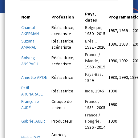
Pays,
Nom
Profession
Programmati
dates
Chantal
Réalisatrice,
Belgique
,
1987, 1989 ... 20
AKERMAN
scénariste
1950 - 2015
Suzana
Réalisatrice,
Brésil
,
1986, 1988 ... 20
AMARAL
scénariste
1932 - 2020
France
/
Solveig
Réalisatrice,
Islande
,
1990, 1992 ... 20
ANSPACH
scénariste
1960 - 2015
Pays-Bas
,
Annette APON
Réalisatrice
1983, 1990, 199
1949
Patil
Réalisatrice
Inde
, 1946
1990
ARUNARAJE
Françoise
Critique de
France
,
1990
AUDÉ
cinéma
1938 - 2005
France
/
Gabriel AUER
Producteur
Hongrie
,
1990
1936 - 2014
Actrice,
Michal BAT-