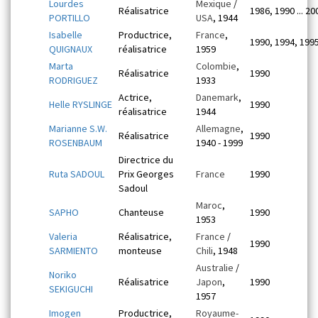
Lourdes
Mexique
/
Réalisatrice
1986, 1990 ... 20
PORTILLO
USA
, 1944
Isabelle
Productrice,
France
,
1990, 1994, 199
QUIGNAUX
réalisatrice
1959
Marta
Colombie
,
Réalisatrice
1990
RODRIGUEZ
1933
Actrice,
Danemark
,
Helle RYSLINGE
1990
réalisatrice
1944
Marianne S.W.
Allemagne
,
Réalisatrice
1990
ROSENBAUM
1940 - 1999
Directrice du
Ruta SADOUL
Prix Georges
France
1990
Sadoul
Maroc
,
SAPHO
Chanteuse
1990
1953
Valeria
Réalisatrice,
France
/
1990
SARMIENTO
monteuse
Chili
, 1948
Australie
/
Noriko
Réalisatrice
Japon
,
1990
SEKIGUCHI
1957
Imogen
Productrice,
Royaume-