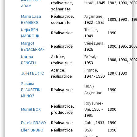
réalisatrice,
Israël
, 1945
1982, 1990, 200
ADAM
scénariste
Maria Luisa
Réalisatrice,
Argentine
,
1988, 1990 ... 19
BEMBERG
scénariste
1922 - 1995
Nejia BEN
Tunisie
,
Réalisatrice
1990
MABROUK
1949
Margot
Vénézuela
,
Réalisatrice
1990, 1995, 200
BENACERRAF
1926
Norma
Actrice,
Brésil
,
1988, 1990, 200
BENGELL
réalisatrice
1953
Actrice,
France
,
Juliet BERTO
1987, 1990
réalisatrice
1947 - 1990
Susana
USA
/
BLAUSTEIN
Réalisatrice
1990
Argentine
MUNOZ
Royaume-
Réalisatrice,
Muriel BOX
Uni
, 1905 -
1990
productrice
1991
Estela BRAVO
Réalisatrice
Cuba
, 1933
1990
Ellen BRUNO
Réalisatrice
USA
1990