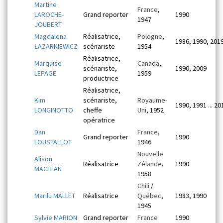
Martine
France
,
LAROCHE-
Grand reporter
1990
1947
JOUBERT
Magdalena
Réalisatrice,
Pologne
,
1986, 1990, 201
ŁAZARKIEWICZ
scénariste
1954
Réalisatrice,
Marquise
Canada
,
scénariste,
1990, 2009
LEPAGE
1959
productrice
Réalisatrice,
Kim
scénariste,
Royaume-
1990, 1991 ... 20
LONGINOTTO
cheffe
Uni
, 1952
opératrice
Dan
France
,
Grand reporter
1990
LOUSTALLOT
1946
Nouvelle
Alison
Réalisatrice
Zélande
,
1990
MACLEAN
1958
Chili
/
Marilu MALLET
Réalisatrice
Québec
,
1983, 1990
1945
Sylvie MARION
Grand reporter
France
1990