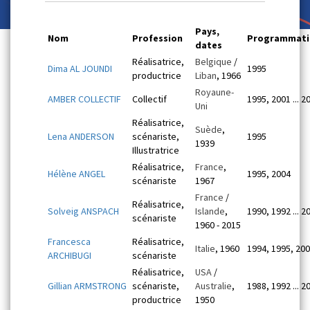
Pays,
Nom
Profession
Programmati
dates
Réalisatrice,
Belgique
/
Dima AL JOUNDI
1995
productrice
Liban
, 1966
Royaune-
AMBER COLLECTIF
Collectif
1995, 2001 ... 2
Uni
Réalisatrice,
Suède
,
Lena ANDERSON
scénariste,
1995
1939
Illustratrice
Réalisatrice,
France
,
Hélène ANGEL
1995, 2004
scénariste
1967
France
/
Réalisatrice,
Solveig ANSPACH
Islande
,
1990, 1992 ... 2
scénariste
1960 - 2015
Francesca
Réalisatrice,
Italie
, 1960
1994, 1995, 20
ARCHIBUGI
scénariste
Réalisatrice,
USA
/
Gillian ARMSTRONG
scénariste,
Australie
,
1988, 1992 ... 2
productrice
1950