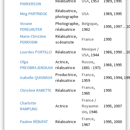
Réalisatrice
USA
, 1953
1989, 1995
PARKERSON
Réalisatrice,
Meg PARTRIDGE
USA
1989, 1995
photographe
Viviane
Photographe,
Belgique
,
1995, 1997 ... 2
PERELMUTER
réalisatrice
1962
Marie-Christine
Réalisatrice,
France
1995
PERRODIN
scénariste
Mexique
/
Lourdes PORTILLO
Réalisatrice
1986, 1990 ... 2
USA
, 1944
Olga
Actrice,
Russie
,
1988, 1995
PREOBRAJENSKAIA
réalisatrice
1881 - 1971
Productrice,
France
,
Isabelle QUIGNAUX
1990, 1994, 19
réalisatrice
1959
France
,
Christine RABETTE
Réalisatrice
1995
1965
France
/
Charlotte
Actrice
Royaume-
1995, 2007
RAMPLING
Uni
, 1946
France
,
Pauline RÉBUFAT
Réalisatrice
1995, 2000
1967