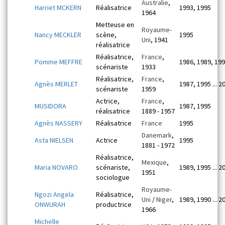
Australie
,
Harriet MCKERN
Réalisatrice
1993, 1995
1964
Metteuse en
Royaume-
Nancy MECKLER
scène,
1995
Uni
, 1941
réalisatrice
Réalisatrice,
France
,
Pomme MEFFRE
1986, 1989, 19
scénariste
1933
Réalisatrice,
France
,
Agnès MERLET
1987, 1995 ... 2
scénariste
1959
Actrice,
France
,
MUSIDORA
1987, 1995
réalisatrice
1889 - 1957
Agnès NASSERY
Réalisatrice
France
1995
Danemark
,
Asta NIELSEN
Actrice
1995
1881 - 1972
Réalisatrice,
Mexique
,
Maria NOVARO
scénariste,
1989, 1995 ... 2
1951
sociologue
Royaume-
Ngozi Angela
Réalisatrice,
Uni
/
Niger
,
1989, 1990 ... 2
ONWURAH
productrice
1966
Michelle