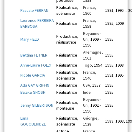
poétesse
1958
Réalisatrice,
France
,
Pascale FERRAN
1991, 1995 ... 2
scénariste
1960
Laurence FERREIRA
France
,
Réalisatrice
1995, 2009
BARBOSA
1958
Royaume-
Productrice,
Mary FIELD
Uni
, 1909 -
1995
réalisatrice
1996
Allemagne
,
Bettina FLITNER
Réalisatrice
1995
1961
Anne-Laure FOLLY
Réalisatrice
Togo
, 1954
1995, 1998
Réalisatrice,
France
,
Nicole GARCIA
1991, 1995
scénariste
1946
Ada GAY GRIFFIN
Réalisatrice
USA
, 1957
1995
Balaka GHOSH
Réalisatrice
Inde
1995
Royaume-
Réalisatrice,
Jenny GILBERTSON
Uni
, 1902 -
1995
monteuse
1990
Lana
Réalisatrice,
Géorgie
,
1988, 1993, 19
GOGOBERIDZE
scénariste
1928
Actrice,
France
,