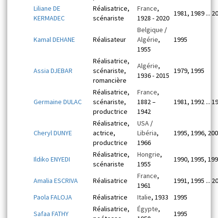
Liliane DE
Réalisatrice,
France
,
1981, 1989 ... 2
KERMADEC
scénariste
1928 - 2020
Belgique
/
Kamal DEHANE
Réalisateur
Algérie
,
1995
1955
Réalisatrice,
Algérie
,
Assia DJEBAR
scénariste,
1979, 1995
1936 - 2015
romancière
Réalisatrice,
France
,
Germaine DULAC
scénariste,
1882 –
1981, 1992 ... 1
productrice
1942
Réalisatrice,
USA
/
Cheryl DUNYE
actrice,
Libéria
,
1995, 1996, 20
productrice
1966
Réalisatrice,
Hongrie
,
Ildiko ENYEDI
1990, 1995, 19
scénariste
1955
France
,
Amalia ESCRIVA
Réalisatrice
1991, 1995 ... 2
1961
Paola FALOJA
Réalisatrice
Italie
, 1933
1995
Réalisatrice,
Égypte
,
Safaa FATHY
1995