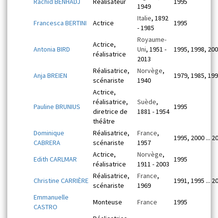
Rachid BENHADJ
Réalisateur
1995
1949
Italie
, 1892
Francesca BERTINI
Actrice
1995
- 1985
Royaume-
Actrice,
Antonia BIRD
Uni
, 1951 -
1995, 1998, 20
réalisatrice
2013
Réalisatrice,
Norvège
,
Anja BREIEN
1979, 1985, 19
scénariste
1940
Actrice,
réalisatrice,
Suède
,
Pauline BRUNIUS
1995
diretrice de
1881 - 1954
théâtre
Dominique
Réalisatrice,
France
,
1995, 2000 ... 2
CABRERA
scénariste
1957
Actrice,
Norvège
,
Edith CARLMAR
1995
réalisatrice
1911 - 2003
Réalisatrice,
France
,
Christine CARRIÈRE
1991, 1995 ... 2
scénariste
1969
Emmanuelle
Monteuse
France
1995
CASTRO