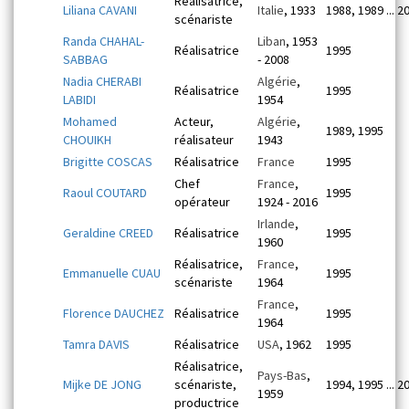
Réalisatrice,
Liliana CAVANI
Italie
, 1933
1988, 1989 ... 2
scénariste
Randa CHAHAL-
Liban
, 1953
Réalisatrice
1995
SABBAG
- 2008
Nadia CHERABI
Algérie
,
Réalisatrice
1995
LABIDI
1954
Mohamed
Acteur,
Algérie
,
1989, 1995
CHOUIKH
réalisateur
1943
Brigitte COSCAS
Réalisatrice
France
1995
Chef
France
,
Raoul COUTARD
1995
opérateur
1924 - 2016
Irlande
,
Geraldine CREED
Réalisatrice
1995
1960
Réalisatrice,
France
,
Emmanuelle CUAU
1995
scénariste
1964
France
,
Florence DAUCHEZ
Réalisatrice
1995
1964
Tamra DAVIS
Réalisatrice
USA
, 1962
1995
Réalisatrice,
Pays-Bas
,
Mijke DE JONG
scénariste,
1994, 1995 ... 2
1959
productrice