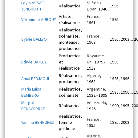
Leyla ASSAF-
Suède
/
Réalisatrice
1995
TENGROTH
Liban
, 1946
Artiste,
France
,
Véronique AUBOUY
1995
réalisatrice
1961
Réalisatrice,
scénariste,
France
,
Sylvie BALLYOT
1995, 2003 ... 2
monteuse,
1967
productrice
Productrice
Royaume-
Ethyle BATLEY
et
Uni
, 1879 -
1995
réalisatrice
1917
Réalisatrice,
Algérie
,
Amal BEDJAOUI
1995, 1996
productrice
1963
Maria Luisa
Réalisatrice,
Argentine
,
1988, 1990 ... 1
BEMBERG
scénariste
1922 - 1995
Margot
Vénézuela
,
Réalisatrice
1990, 1995, 20
BENACERRAF
1926
Réalisatrice,
France
,
Yamina BENGUIGUI
femme
1995, 2008
1955
politique
Algérie
,