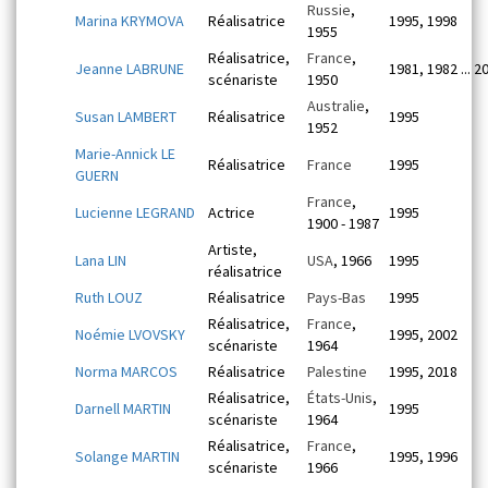
Russie
,
Marina KRYMOVA
Réalisatrice
1995, 1998
1955
Réalisatrice,
France
,
Jeanne LABRUNE
1981, 1982 ... 2
scénariste
1950
Australie
,
Susan LAMBERT
Réalisatrice
1995
1952
Marie-Annick LE
Réalisatrice
France
1995
GUERN
France
,
Lucienne LEGRAND
Actrice
1995
1900 - 1987
Artiste,
Lana LIN
USA
, 1966
1995
réalisatrice
Ruth LOUZ
Réalisatrice
Pays-Bas
1995
Réalisatrice,
France
,
Noémie LVOVSKY
1995, 2002
scénariste
1964
Norma MARCOS
Réalisatrice
Palestine
1995, 2018
Réalisatrice,
États-Unis
,
Darnell MARTIN
1995
scénariste
1964
Réalisatrice,
France
,
Solange MARTIN
1995, 1996
scénariste
1966