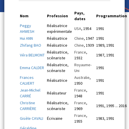
Pays,
Nom
Profession
Programmation
dates
Peggy
Réalisatrice
USA
, 1954
1991
AHWESH
expérimentale
Hui ANN
Réalisatrice
Chine
, 1947
1991
Zhifang BAO
Réalisatrice
Chine
, 1939
1989, 1991
Réalisatrice,
France
,
Véra BELMONT
1987, 1991
scénariste
1932
Réalisatrice,
Royaume-
Emma CALDER
1991
scénariste
Uni
Frances
Australie
,
Réalisatrice
1991
CALVERT
1950
Jean-Michel
France
,
Réalisateur
1991
CARRÉ
1948
Christine
Réalisatrice,
France
,
1991, 1995 ... 2016
CARRIÈRE
scénariste
1969
France
,
Gisèle CAVALI
Écrivaine
1983, 1991
1955
Géraldine