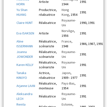
Artiste
1991
HORN
1944
Yu Shan
Productrice,
Hong
1991
HUANG
réalisatrice
Kong
, 1954
Royaume-
Claire HUNT
Réalisatrice
1990, 1991
Uni
Norvège
,
Eva ISAKSEN
Artiste
1991
1956
Aline
Réalisatrice,
France
,
1986, 1987, 1991
ISSERMANN
scénariste
1948
Joanna
Réalisatrice,
Royaume-
1991
JOWONDER
scénariste
Uni
Réalisatrice,
Royaume-
Karen KELLY
1991
scénariste
Uni
Tanaka
Actrice,
Japon
,
1991
KINUYO
réalisatrice
1909 - 1977
Réalisatrice,
Pays-Bas
,
Arjanne LAAN
1991
monteuse
1954
Aleksandra
Royaume-
Réalisatrice
1991
LECH
Uni
Renita
Estonie
,
Réalisatrice
1991, 2003