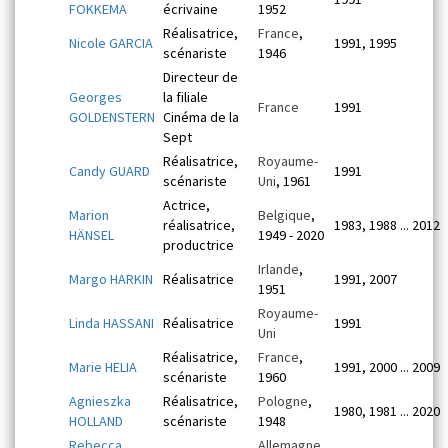
FOKKEMA
écrivaine
1952
Réalisatrice,
France
,
Nicole GARCIA
1991, 1995
scénariste
1946
Directeur de
Georges
la filiale
France
1991
GOLDENSTERN
Cinéma de la
Sept
Réalisatrice,
Royaume-
Candy GUARD
1991
scénariste
Uni
, 1961
Actrice,
Marion
Belgique
,
réalisatrice,
1983, 1988 ... 2012
HÄNSEL
1949 - 2020
productrice
Irlande
,
Margo HARKIN
Réalisatrice
1991, 2007
1951
Royaume-
Linda HASSANI
Réalisatrice
1991
Uni
Réalisatrice,
France
,
Marie HELIA
1991, 2000 ... 2009
scénariste
1960
Agnieszka
Réalisatrice,
Pologne
,
1980, 1981 ... 2020
HOLLAND
scénariste
1948
Rebecca
Allemagne
,