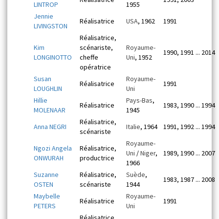
LINTROP
1955
Jennie
Réalisatrice
USA
, 1962
1991
LIVINGSTON
Réalisatrice,
Kim
scénariste,
Royaume-
1990, 1991 ... 2014
LONGINOTTO
cheffe
Uni
, 1952
opératrice
Susan
Royaume-
Réalisatrice
1991
LOUGHLIN
Uni
Hillie
Pays-Bas
,
Réalisatrice
1983, 1990 ... 1994
MOLENAAR
1945
Réalisatrice,
Anna NEGRI
Italie
, 1964
1991, 1992 ... 1994
scénariste
Royaume-
Ngozi Angela
Réalisatrice,
Uni
/
Niger
,
1989, 1990 ... 2007
ONWURAH
productrice
1966
Suzanne
Réalisatrice,
Suède
,
1983, 1987 ... 2008
OSTEN
scénariste
1944
Maybelle
Royaume-
Réalisatrice
1991
PETERS
Uni
Réalisatrice,