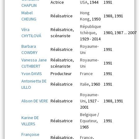
Actrice
USA
, 1944
1991
CHAPLIN
Mabel
Hong
Réalisatrice
1988, 1991
CHEUNG
Kong
, 1950
République
Věra
Réalisatrice,
tchèque
,
1980, 1987 ... 2007
CHYTILOVÁ
scénariste
1929 - 2014
Barbara
Royaume-
Réalisatrice
1991
COWDRY
Uni
Vanessa Jane
Réalisatrice,
Royaume-
1991
CUTHBERT
scénariste
Uni
Yvon DAVIS
Producteur
France
1991
Antonietta DE
Réalisatrice
Italie
, 1960
1991
LILLO
Royaume-
Alison DE VERE
Réalisatrice
Uni
, 1927 -
1988, 1991
2001
Belgique
/
Karine DE
Réalisatrice
Equateur
,
1991
VILLERS
1965
Françoise
Réalisatrice,
France
,