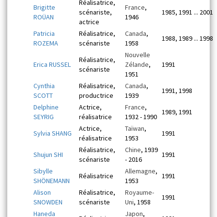
Réalisatrice,
Brigitte
France
,
scénariste,
1985, 1991 ... 2001
ROÜAN
1946
actrice
Patricia
Réalisatrice,
Canada
,
1988, 1989 ... 1998
ROZEMA
scénariste
1958
Nouvelle
Réalisatrice,
Erica RUSSEL
Zélande
,
1991
scénariste
1951
Cynthia
Réalisatrice,
Canada
,
1991, 1998
SCOTT
productrice
1939
Delphine
Actrice,
France
,
1989, 1991
SEYRIG
réalisatrice
1932 - 1990
Actrice,
Taïwan
,
Sylvia SHANG
1991
réalisatrice
1953
Réalisatrice,
Chine
, 1939
Shujun SHI
1991
scénariste
- 2016
Sibylle
Allemagne
,
Réalisatrice
1991
SHÖNEMANN
1953
Alison
Réalisatrice,
Royaume-
1991
SNOWDEN
scénariste
Uni
, 1958
Haneda
Japon
,