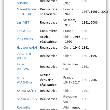
Réalisatrice
1991
SUMIKO
1926
Marie-Claude
Réalisatrice,
France
,
1987, 1991 ... 2003
TREILHOU
scénariste
1948
Vietnam
,
Linh VIET
Réalisatrice
1991, 2006
1952
Emi WADA
Costumière
France
1991
Actrice,
Chine
, 1916
Ping WANG
1991
réalisatrice
- 1990
Haowei WANG
Réalisatrice
Chine
, 1940
1991
Junzheng
Réalisatrice
Chine
1991, 1997
WANG
Karen
Royaume-
Réalisatrice
1991
WATSON
Uni
Actrice,
Anne
France
,
écrivaine,
1991, 2007
WIAZMSKY
1947 - 2017
réalisatrice
Shana WU’ER
Réalisatrice
Chine
1991
Royaume-
Susan YOUNG
Réalisatrice
1991
Uni
Roswitha
Allemagne
,
Réalisatrice
1991