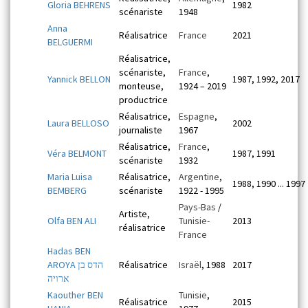
Gloria BEHRENS
1982
scénariste
1948
Anna
Réalisatrice
France
2021
BELGUERMI
Réalisatrice,
scénariste,
France
,
Yannick BELLON
1987, 1992, 2017
monteuse,
1924 – 2019
productrice
Réalisatrice,
Espagne
,
Laura BELLOSO
2002
journaliste
1967
Réalisatrice,
France
,
Véra BELMONT
1987, 1991
scénariste
1932
Maria Luisa
Réalisatrice,
Argentine
,
1988, 1990 ... 1997
BEMBERG
scénariste
1922 - 1995
Pays-Bas
/
Artiste,
Olfa BEN ALI
Tunisie-
2013
réalisatrice
France
Hadas BEN
AROYA הדס בן
Réalisatrice
Israël
, 1988
2017
ארויה
Kaouther BEN
Tunisie
,
Réalisatrice
2015