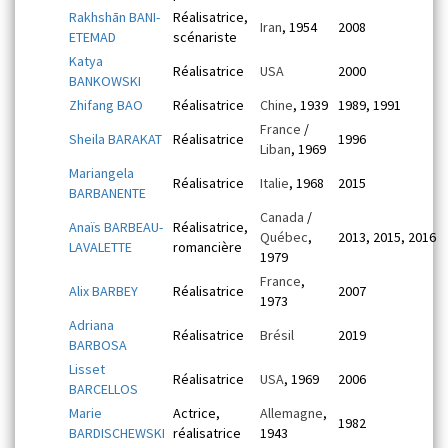
Rakhshān BANI-
Réalisatrice,
Iran
, 1954
2008
ETEMAD
scénariste
Katya
Réalisatrice
USA
2000
BANKOWSKI
Zhifang BAO
Réalisatrice
Chine
, 1939
1989, 1991
France
/
Sheila BARAKAT
Réalisatrice
1996
Liban
, 1969
Mariangela
Réalisatrice
Italie
, 1968
2015
BARBANENTE
Canada
/
Anaïs BARBEAU-
Réalisatrice,
Québec
,
2013, 2015, 2016
LAVALETTE
romancière
1979
France
,
Alix BARBEY
Réalisatrice
2007
1973
Adriana
Réalisatrice
Brésil
2019
BARBOSA
Lisset
Réalisatrice
USA
, 1969
2006
BARCELLOS
Marie
Actrice,
Allemagne
,
1982
BARDISCHEWSKI
réalisatrice
1943