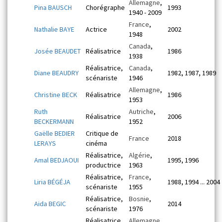
Allemagne
,
Pina BAUSCH
Chorégraphe
1993
1940 - 2009
France
,
Nathalie BAYE
Actrice
2002
1948
Canada
,
Josée BEAUDET
Réalisatrice
1986
1938
Réalisatrice,
Canada
,
Diane BEAUDRY
1982, 1987, 1989
scénariste
1946
Allemagne
,
Christine BECK
Réalisatrice
1986
1953
Ruth
Autriche
,
Réalisatrice
2006
BECKERMANN
1952
Gaëlle BEDIER
Critique de
France
2018
LERAYS
cinéma
Réalisatrice,
Algérie
,
Amal BEDJAOUI
1995, 1996
productrice
1963
Réalisatrice,
France
,
Liria BÉGÉJA
1988, 1994 ... 2004
scénariste
1955
Réalisatrice,
Bosnie
,
Aida BEGIC
2014
scénariste
1976
Réalisatrice,
Allemagne
,