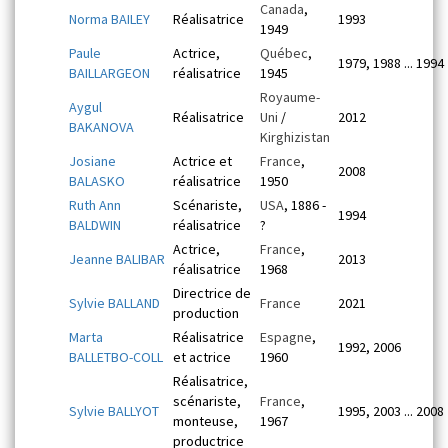
Canada
,
Norma BAILEY
Réalisatrice
1993
1949
Paule
Actrice,
Québec
,
1979, 1988 ... 1994
BAILLARGEON
réalisatrice
1945
Royaume-
Aygul
Réalisatrice
Uni
/
2012
BAKANOVA
Kirghizistan
Josiane
Actrice et
France
,
2008
BALASKO
réalisatrice
1950
Ruth Ann
Scénariste,
USA
, 1886 -
1994
BALDWIN
réalisatrice
?
Actrice,
France
,
Jeanne BALIBAR
2013
réalisatrice
1968
Directrice de
Sylvie BALLAND
France
2021
production
Marta
Réalisatrice
Espagne
,
1992, 2006
BALLETBO-COLL
et actrice
1960
Réalisatrice,
scénariste,
France
,
Sylvie BALLYOT
1995, 2003 ... 2008
monteuse,
1967
productrice