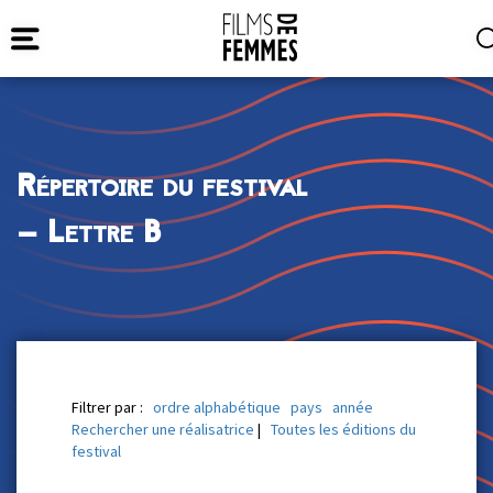
Répertoire du festival
— Lettre B
Filtrer par :
ordre alphabétique
pays
année
Rechercher une réalisatrice
|
Toutes les éditions du
festival