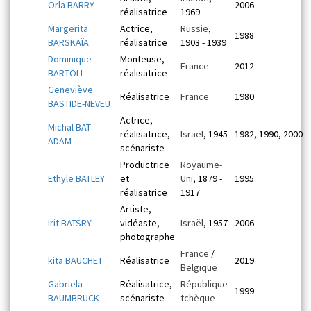
Orla BARRY
2006
réalisatrice
1969
Margerita
Actrice,
Russie
,
1988
BARSKAÏA
réalisatrice
1903 - 1939
Dominique
Monteuse,
France
2012
BARTOLI
réalisatrice
Geneviève
Réalisatrice
France
1980
BASTIDE-NEVEU
Actrice,
Michal BAT-
réalisatrice,
Israël
, 1945
1982, 1990, 2000
ADAM
scénariste
Productrice
Royaume-
Ethyle BATLEY
et
Uni
, 1879 -
1995
réalisatrice
1917
Artiste,
Irit BATSRY
vidéaste,
Israël
, 1957
2006
photographe
France
/
kita BAUCHET
Réalisatrice
2019
Belgique
Gabriela
Réalisatrice,
République
1999
BAUMBRUCK
scénariste
tchèque