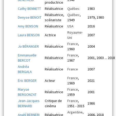
productrice
Cathy BENNETT
Réalisatrice
Québec
1983
Réalisatrice,
Québec
,
Denyse BENOIT
1979, 1980
scénariste
1949
Amy BENSON
Réalisatrice
USA
2016
Royaume-
Laura BENSON
Actrice
2007
Uni
France
,
Jo BÉRANGER
Réalisatrice
2004
1960
Emmanuelle
France
,
Réalisatrice
2001, 2003 ... 2018
BERCOT
1967
Andréa
Réalisatrice
France
2007
BERGALA
France
,
Éric BERGER
Acteur
2021
1969
Maryse
France
,
Réalisatrice
2001
BERGONZAT
1959
Jean-Jacques
Critique de
France
,
1986
BERNARD
cinéma
1951 - 2015
Argentine
,
AnahÍ BERNERI
Réalisatrice
2006, 2018