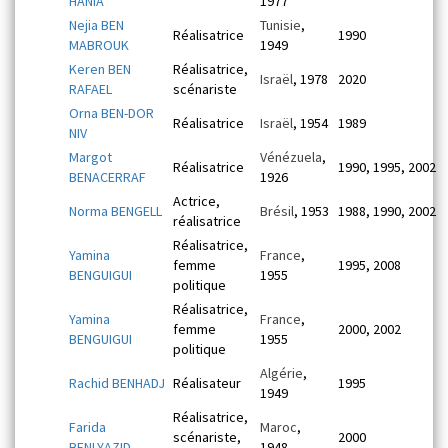
HANIA
1977
Nejia BEN
Tunisie
,
Réalisatrice
1990
MABROUK
1949
Keren BEN
Réalisatrice,
Israël
, 1978
2020
RAFAEL
scénariste
Orna BEN-DOR
Réalisatrice
Israël
, 1954
1989
NIV
Margot
Vénézuela
,
Réalisatrice
1990, 1995, 2002
BENACERRAF
1926
Actrice,
Norma BENGELL
Brésil
, 1953
1988, 1990, 2002
réalisatrice
Réalisatrice,
Yamina
France
,
femme
1995, 2008
BENGUIGUI
1955
politique
Réalisatrice,
Yamina
France
,
femme
2000, 2002
BENGUIGUI
1955
politique
Algérie
,
Rachid BENHADJ
Réalisateur
1995
1949
Réalisatrice,
Farida
Maroc
,
scénariste,
2000
BENLYAZID
1948