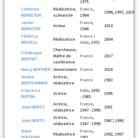
1975
Catherine
Réalisatrice,
France
,
1996, 1997, 2010
BERNSTEIN
scénariste
1964
Jackie
France
,
Acteur
2010
BERROYER
1946
Fédérica
France
/
Réalisatrice
2004
BERTELLI
Italie
, 1971
Chercheuse,
Frédérique
Maître de
France
2017
BERTHET
conférence
Nancy BERTHIER
Universitaire
France
2016
Viviane
Actrice,
France
1983
BERTHOMMIER
réalisatrice
Francesca
Italie
, 1892
Actrice
1995
BERTINI
- 1985
Actrice,
France
,
Juliet BERTO
2001
réalisatrice
1947 - 1990
Actrice,
France
,
Juliet BERTO
1987, 1990
réalisatrice
1947 - 1990
Diane
France
,
Réalisatrice
1992, 1997
BERTRAND
1951