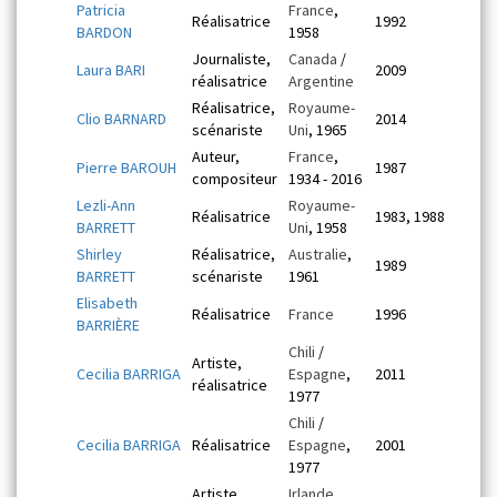
Patricia
France
,
Réalisatrice
1992
BARDON
1958
Journaliste,
Canada
/
Laura BARI
2009
réalisatrice
Argentine
Réalisatrice,
Royaume-
Clio BARNARD
2014
scénariste
Uni
, 1965
Auteur,
France
,
Pierre BAROUH
1987
compositeur
1934 - 2016
Lezli-Ann
Royaume-
Réalisatrice
1983, 1988
BARRETT
Uni
, 1958
Shirley
Réalisatrice,
Australie
,
1989
BARRETT
scénariste
1961
Elisabeth
Réalisatrice
France
1996
BARRIÈRE
Chili
/
Artiste,
Cecilia BARRIGA
Espagne
,
2011
réalisatrice
1977
Chili
/
Cecilia BARRIGA
Réalisatrice
Espagne
,
2001
1977
Artiste,
Irlande
,