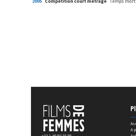
2005
Compétition court métrage
Temps mort
P
Acc
A 
+33 1 49 80 38 98
Act