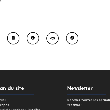
s
lan du site
Newsletter
ueil
Recevez toutes les actual
propos
festival !
ualités / Actions Culturelles