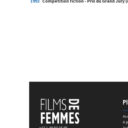
1992
Compétition fiction - Prix du Grand Jury (
P
Acc
A 
+33 1 49 80 38 98
Act