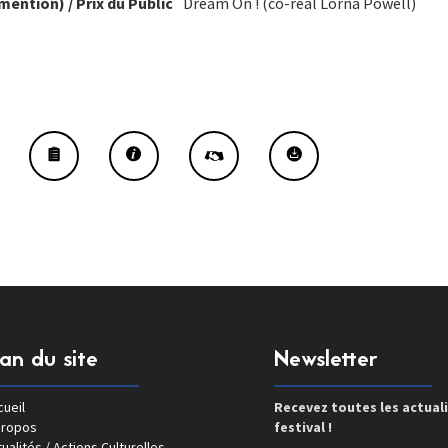
mention) / Prix du Public
Dream On ! (co-réal Lorna Powell)
lan du site
Newsletter
ueil
Recevez toutes les actual
propos
festival !
ualités / Actions Culturelles