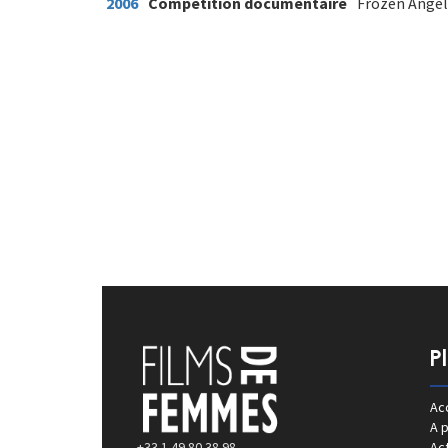
2006
Compétition documentaire
Frozen Angels
P
Acc
A 
+33 1 49 80 38 98
Act