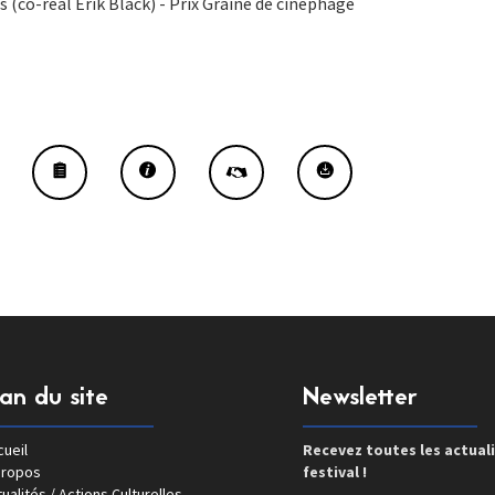
 (co-réal Erik Black) - Prix Graine de cinéphage
lan du site
Newsletter
ueil
Recevez toutes les actual
propos
festival !
ualités / Actions Culturelles