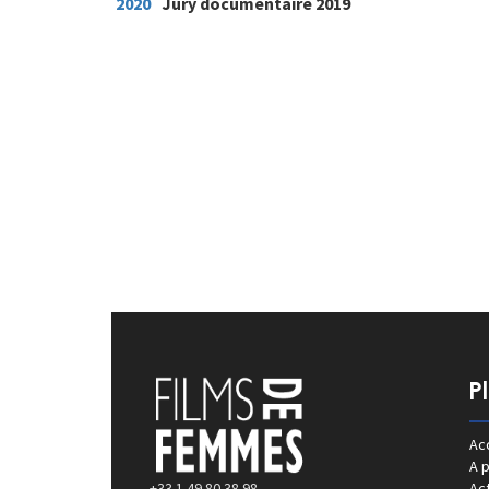
2020
Jury documentaire 2019
P
Acc
A 
+33 1 49 80 38 98
Act