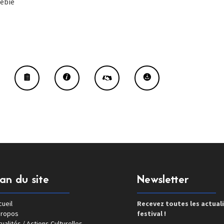
iebie
lan du site
Newsletter
ueil
Recevez toutes les actual
propos
festival !
ualités / Actions Culturelles