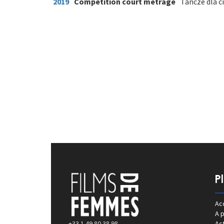
2019
Compétition court métrage
Tancze dla c
P
Acc
A 
+33 1 49 80 38 98
Act