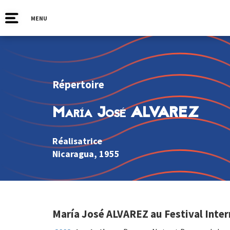
MENU
Répertoire
María José ALVAREZ
Réalisatrice
Nicaragua
, 1955
María José ALVAREZ au Festival Inter