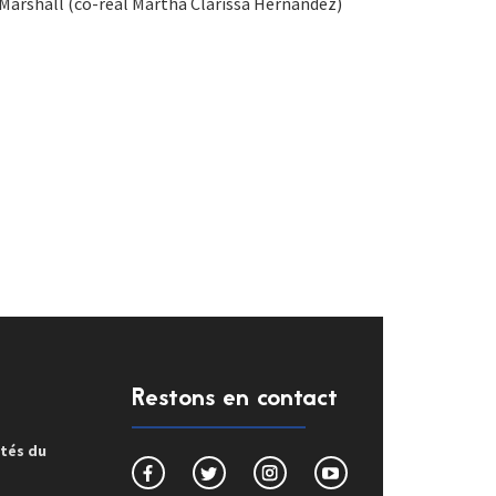
Marshall (co-réal Martha Clarissa Hernandez)
Restons en contact
ités du