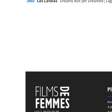
2002
Les Latinas
Dreams Not yet Dreamed ; Lagr
P
Acc
A 
+33 1 49 80 38 98
Act