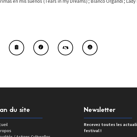
imas en mis suenos (Tears in my Dreams) ; Blanco Organdi ; Lady 
lan du site
Newsletter
ueil
Recevez toutes les actual
propos
festival !
ualités / Actions Culturelles