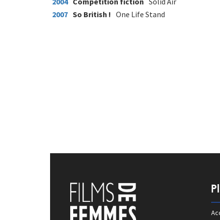
2004
Compétition fiction
Solid Air
2007
So British !
One Life Stand
P
Acc