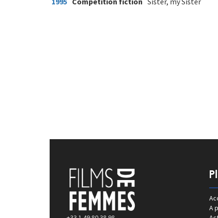
1995
Compétition fiction
Sister, my Sister
P
Acc
A 
+33 1 49 80 38 98
Act