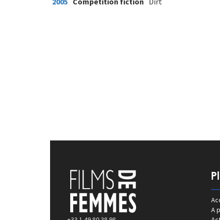
2005
Compétition fiction
Dirt
P
Acc
A 
+33 1 49 80 38 98
Act