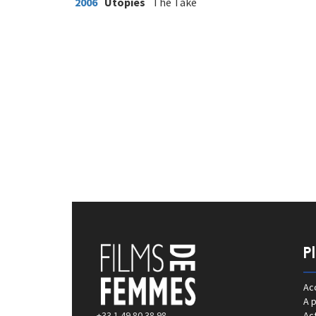
2006
Utopies
The Take
P
Acc
A 
+33 1 49 80 38 98
Act