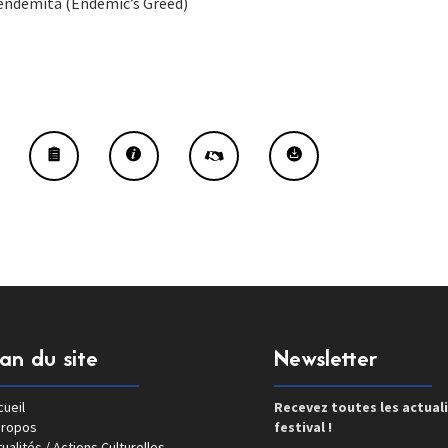
ndemita (Endemic’s Greed)
lan du site
Newsletter
ueil
Recevez toutes les actual
propos
festival !
ualités / Actions Culturelles