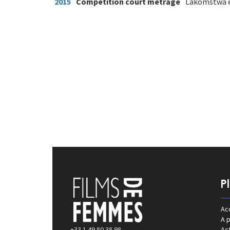
2015
Compétition court métrage
Lakomstwa e
P
Acc
A 
+33 1 49 80 38 98
Act