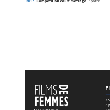
2017
Compétition court métrage
Sparte
P
Acc
A 
+33 1 49 80 38 98
Act