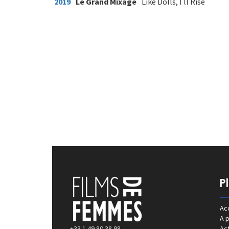
2019
Le Grand Mixage
Like Dolls, I ll Rise
P
Acc
A 
+33 1 49 80 38 98
Act