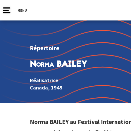
MENU
Répertoire
Norma BAILEY
Réalisatrice
Canada
, 1949
Norma BAILEY au Festival Internation