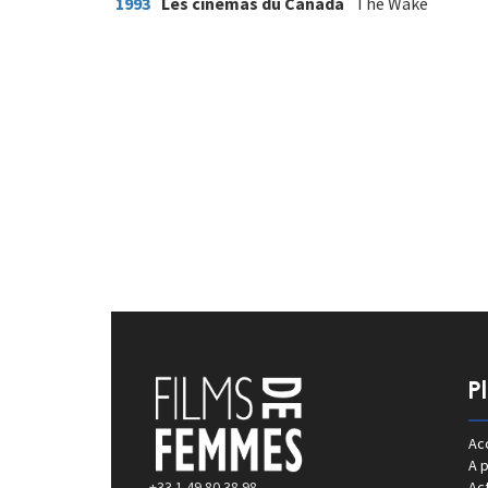
1993
Les cinémas du Canada
The Wake
P
Acc
A 
+33 1 49 80 38 98
Act