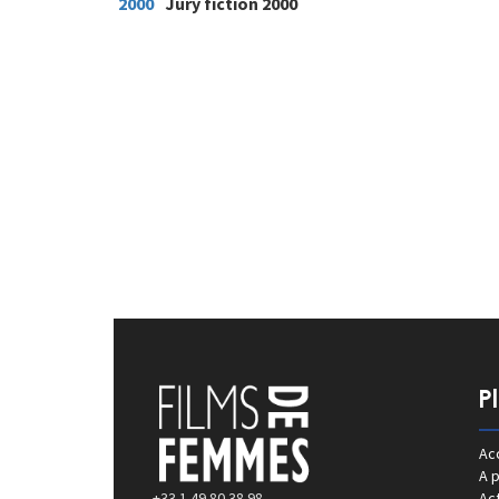
2000
Jury fiction 2000
P
Acc
A 
+33 1 49 80 38 98
Act