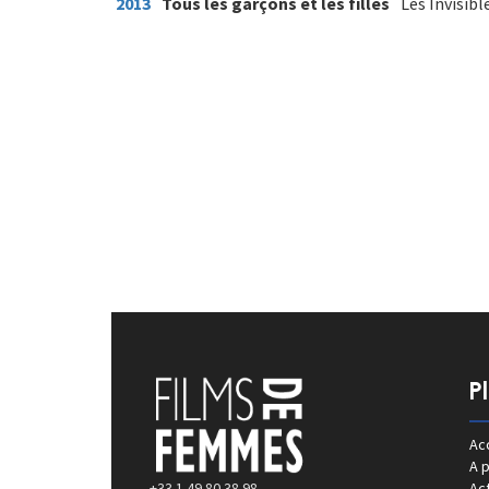
2013
Tous les garçons et les filles
Les Invisibl
P
Acc
A 
+33 1 49 80 38 98
Act