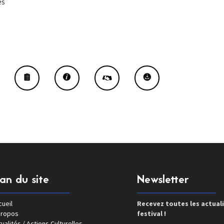
es
lan du site
Newsletter
ueil
Recevez toutes les actual
propos
festival !
ualités / Actions Culturelles