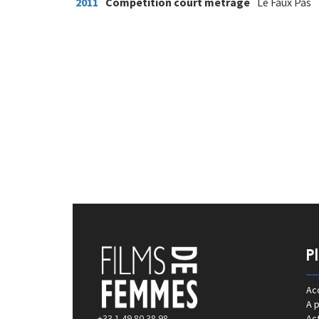
2011
Compétition court métrage
Le Faux Pas
P
Acc
A 
+33 1 49 80 38 98
Act