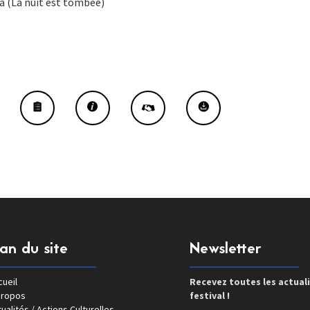
a (La nuit est tombée)
lan du site
Newsletter
ueil
Recevez toutes les actual
propos
festival !
ualités / Actions Culturelles