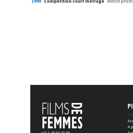
1999
Compétition court métrage
Notch prichl
P
Acc
A 
+33 1 49 80 38 98
Act