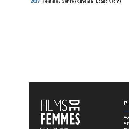
2017
Femme / Genre / Cinéma
Étage X (cm)
P
Acc
A 
+33 1 49 80 38 98
Act