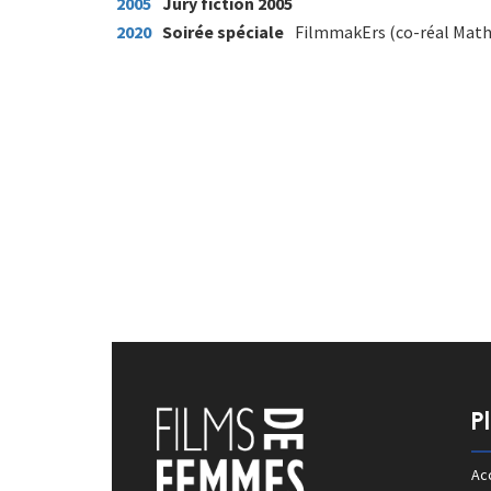
2005
Jury fiction 2005
2020
Soirée spéciale
FilmmakErs (co-réal Math
P
Acc