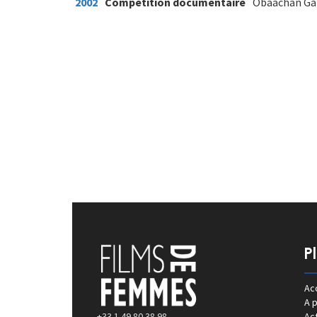
2002
Compétition documentaire
Obaachan Ga
P
Acc
A 
+33 1 49 80 38 98
Act