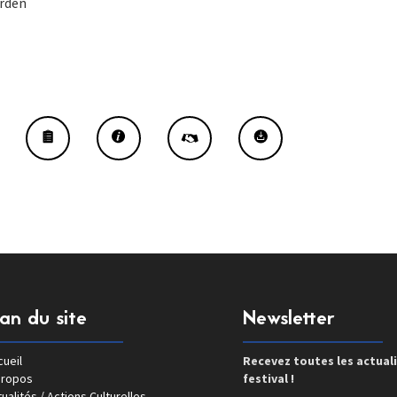
rden
lan du site
Newsletter
ueil
Recevez toutes les actual
propos
festival !
ualités / Actions Culturelles