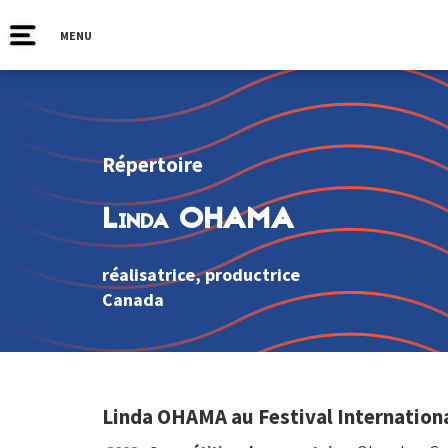
MENU
Répertoire
Linda OHAMA
réalisatrice, productrice
Canada
Linda OHAMA au Festival Internationa