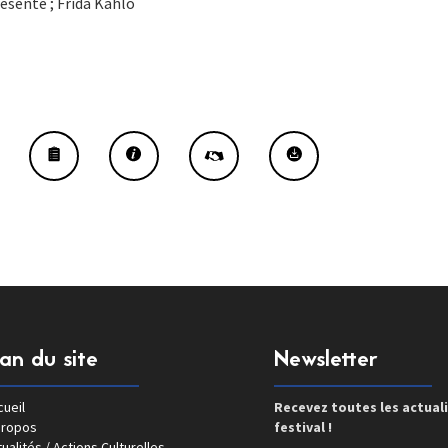
resente ; Frida Kahlo
lan du site
Newsletter
ueil
Recevez toutes les actual
propos
festival !
ualités / Actions Culturelles