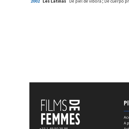
2002
Les Latinas
De piel de vibora ; De cuerpo p
P
Acc
A 
+33 1 49 80 38 98
Act