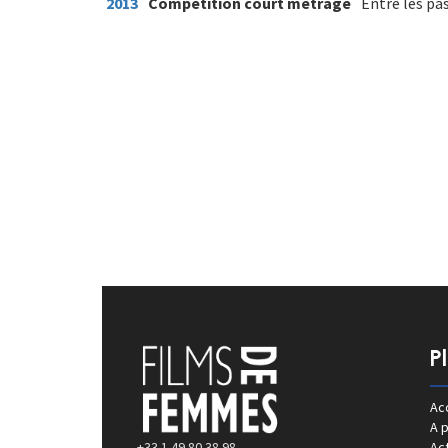
2013
Compétition court métrage
Entre les pa
P
Acc
A 
+33 1 49 80 38 98
Act