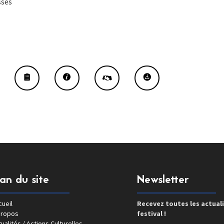
sses
lan du site
Newsletter
ueil
Recevez toutes les actual
propos
festival !
ualités / Actions Culturelles