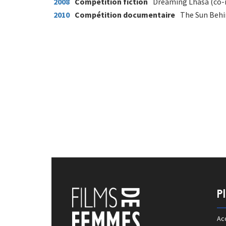
2008
Compétition fiction
Dreaming Lhasa (co-
2010
Compétition documentaire
The Sun Behin
P
Acc