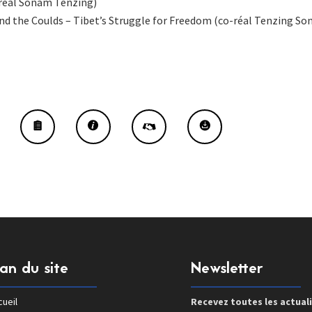
réal Sonam Tenzing)
d the Coulds – Tibet’s Struggle for Freedom (co-réal Tenzing S
lan du site
Newsletter
ueil
Recevez toutes les actual