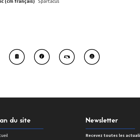
ic (cm français)
Spartacus
lan du site
Newsletter
ueil
Recevez toutes les actual