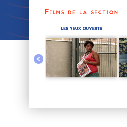
Films de la section
CK FEMINIST
LES YEUX OUVERTS