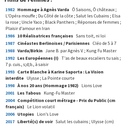
1982
Hommage à Agnès Varda
Ô Saisons, Ô châteaux ;
L'Opéra mouffe ; Du Côté de la côte ; Salut les Cubains ; Elsa
la rose ; Uncle Yaco ; Black Panthers ; Réponses de femmes ;
Plaisir d'amour en Iran
1986
10 Réalisatrices françaises
Sans toit, ni loi
1987
Cinéastes Berlinoises / Parisiennes
Cléo de 5 à 7
1988
Varda/Birkin
Jane B. par Agnès V. ; Kung Fu Master
1992
Les Européennes (I)
T'as de beaux escaliers tu sais ;
7 p. cuis., s;d;b., à saisir
1993
Carte Blanche à Karine Saporta : La Vision
interdite
Ulysse ; La Pointe courte
1998
À nos 20 ans (Hommage 1982)
Lions Love
2001
Les Tabous
Kung-Fu Master
2004
Compétition court métrage - Prix du Public (cm
français)
Le Lion volatil
2006
Utopies
Lion's Love
2017
Liberté(s) de voir
Salut les cubains ; Ulysse (cm)